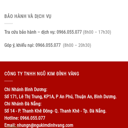
BẢO HÀNH VÀ DỊCH VỤ
Tra cứu bảo hành – dịch vụ:
0966.055.077
(8h00 – 17h30)
Góp ý, khiếu nại:
0966.055.077
(8h00 – 20h30)
CÔNG TY TNHH NGŨ KIM ĐỈNH VÀNG
Chi Nhánh Bình Dương:
Số 171, Lê Thị Trung, KP1A, P An Phú, Thuận An, Bình Dương.
Chi Nhánh Đà Nẳng:
Số 14 - P. Thanh Khê Đông- Q. Thanh Khê - Tp. Đà Nẵng.
Hotline: 0966.055.077
Email: nhungn@ngukimdinhvang.com