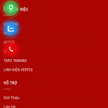
THƯƠNG HIỆU
GUHRING
YIDA
ACCUD
SYIC
TARO YAMAWA
LINH KIỆN VERTEX
HÕ TRỢ
Giới Thiệu
Liên Hệ