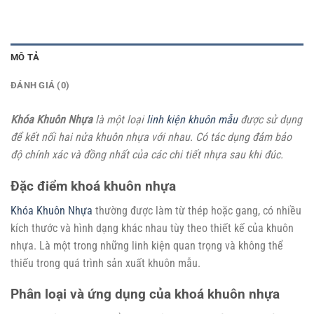
MÔ TẢ
ĐÁNH GIÁ (0)
Khóa Khuôn Nhựa
là một loại
linh kiện khuôn mẫu
được sử dụng
để kết nối hai nửa khuôn nhựa với nhau. Có tác dụng đảm bảo
độ chính xác và đồng nhất của các chi tiết nhựa sau khi đúc.
Đặc điểm khoá khuôn nhựa
Khóa Khuôn Nhựa
thường được làm từ thép hoặc gang, có nhiều
kích thước và hình dạng khác nhau tùy theo thiết kế của khuôn
nhựa. Là một trong những linh kiện quan trọng và không thể
thiếu trong quá trình sản xuất khuôn mẫu.
Phân loại và ứng dụng của khoá khuôn nhựa