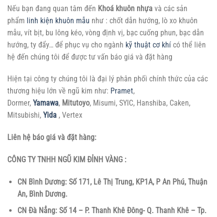
Nếu bạn đang quan tâm đến
Khoá khuôn nhựa
và các sản
phẩm
linh kiện khuôn mẫu
như : chốt dẫn hướng, lò xo khuôn
mẫu, vít bịt, bu lông kéo, vòng định vị, bạc cuống phun, bạc dẫn
hướng, ty đẩy… để phục vụ cho ngành
kỹ thuật cơ khí
có thể liên
hệ đến chúng tôi để được tư vấn báo giá và đặt hàng
Hiện tại công ty chúng tôi là đại lý phân phối chính thức của các
thương hiệu lớn về ngũ kim như:
Pramet
,
Dormer,
Yamawa
,
Mitutoyo
, Misumi, SYIC, Hanshiba, Caken,
Mitsubishi,
Yida
, Vertex
Liên hệ báo giá và đặt hàng:
CÔNG TY TNHH NGŨ KIM ĐỈNH VÀNG :
CN Bình Dương: Số 171, Lê Thị Trung, KP1A, P An Phú, Thuận
An, Bình Dương.
CN Đà Nẳng: Số 14 – P. Thanh Khê Đông- Q. Thanh Khê – Tp.