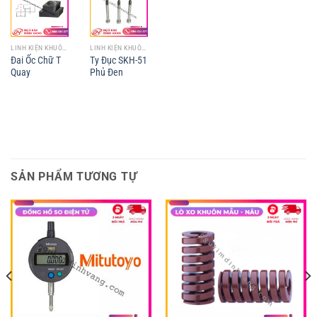
LINH KIỆN KHUÔN MẪU
LINH KIỆN KHUÔN MẪU
Đai Ốc Chữ T
Ty Đục SKH-51
Quay
Phủ Đen
SẢN PHẨM TƯƠNG TỰ