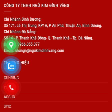
CÔNG TY TNHH NGŨ KIM ĐỈNH VÀNG
Chi Nhánh Bình Dương:
Số 171, Lê Thị Trung, KP1A, P An Phú, Thuận An, Bình Dương.
Chi Nhánh Đà Nẳng:
Số 14 - P. Thanh Khê Đông- Q. Thanh Khê - Tp. Đà Nẵng.
Hotline: 0966.055.077
Email: nhungn@ngukimdinhvang.com
THƯƠNG HIỆU
GUHRING
YIDA
ACCUD
SYIC