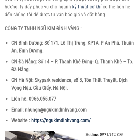
hướng, ty đẩy phục vụ cho ngành
kỹ thuật cơ khí
có thể liên hệ
đến chúng tôi để được tư vấn báo giá và đặt hàng
CÔNG TY TNHH NGŨ KIM ĐỈNH VÀNG :
CN Bình Dương: Số 171, Lê Thị Trung, KP1A, P An Phú, Thuận
An, Bình Dương.
CN Đà Nẳng: Số 14 – P. Thanh Khê Đông- Q. Thanh Khê – Tp.
Đà Nẵng.
CN Hà Nội: Skypark residence, số 3, Tôn Thất Thuyết, Dịch
Vọng Hậu, Cầu Giấy, Hà Nội.
Liên hệ: 0966.055.077
Email: nhungn@ngukimdinhvang.com
Website :
https://ngukimdinhvang.com/