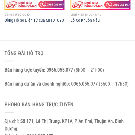
DỤNG CỤ ĐO CƠ KHÍ
LINH KIỆN KHUÔN MẪU
Đồng Hồ So Điện Tử của MITUTOYO
Lò Xo Khuôn Nâu
TỔNG ĐÀI HỖ TRỢ
Bán hàng trực tuyến:
0966.055.077
(8h00 – 21h00)
Bán hàng dự án và doanh nghiệp:
0966.055.077
(8h00 – 17h30)
PHÒNG BÁN HÀNG TRỰC TUYẾN
Địa chỉ:
Số 171, Lê Thị Trung, KP1A, P An Phú, Thuận An, Bình
Dương.