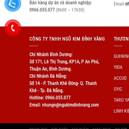
Bán hàng dự án và doanh nghiệp:
Email:
n
0966.055.077
(8h00 – 17h30)
CÔNG TY TNHH NGŨ KIM ĐỈNH VÀNG
THƯƠN
Chi Nhánh Bình Dương:
GUHRIN
Số 171, Lê Thị Trung, KP1A, P An Phú,
YIDA
Thuận An, Bình Dương.
Chi Nhánh Đà Nẳng:
ACCUD
Số 14 - P. Thanh Khê Đông- Q. Thanh
SYIC
Khê - Tp. Đà Nẵng.
Hotline: 0966.055.077
TARO Y
Email: nhungn@ngukimdinhvang.com
LINH KI