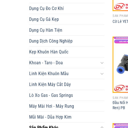
Dụng Cụ Đo Cơ Khí
SẢN PHẨM
Dụng Cụ Gá Kẹp
Cờ Lê YE
Dụng Cụ Hàn Tiện
Dung Dịch Công Nghiệp
Kẹp Khuôn Hàn Quốc
Khoan - Taro - Doa
Linh Kiện Khuôn Mẫu
Linh Kiện Máy Cắt Dây
Lò Xo Gas - Gas Springs
SẢN PHẨM
Đầu Nối H
Máy Mài Hơi - Máy Rung
Ren) PB
Mũi Mài - Dũa Hợp Kim
Sản Phẩm Khác