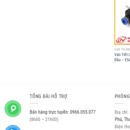
SẢN PHẨM
Ván Tiết 
Đầu – ES
TỔNG ĐÀI HỖ TRỢ
PHÒNG
Bán hàng trực tuyến:
0966.055.077
Địa chỉ:
(8h00 – 21h00)
Phú, Th
Điện th