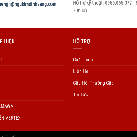
Hỗ trợ kỹ thuật:
0966.055.077
(
hungn@ngukimdinhvang.com
20h30)
G HIỆU
HÕ TRỢ
G
Giới Thiệu
Liên Hệ
Câu Hỏi Thường Gặp
Tin Tức
AMAWA
ỆN VERTEX