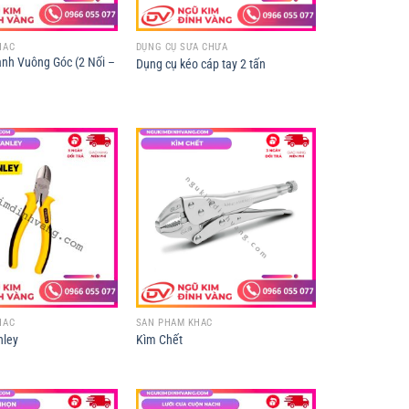
HÁC
DỤNG CỤ SỬA CHỮA
nh Vuông Góc (2 Nối –
Dụng cụ kéo cáp tay 2 tấn
HÁC
SẢN PHẨM KHÁC
nley
Kìm Chết