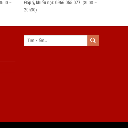
8h00 –
Góp ý, khiếu nại:
0966.055.077
(8h00 –
20h30)