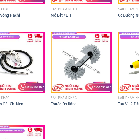
 KHÁC
SẢN PHẨM KHÁC
SẢN PHẨM K
 Vòng Nachi
Mỏ Lết YETI
Ốc Đường N
 KHÁC
SẢN PHẨM KHÁC
SẢN PHẨM K
n Cát Khí Nén
Thước Đo Răng
Tua Vít 2 Đầ