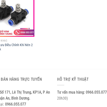
 KHÁC
Lưu Điều Chỉnh Khí Nén 2
A
 BÁN HÀNG TRỰC TUYẾN
HỖ TRỢ KỸ THUẬT
Số 171, Lê Thị Trung, KP1A, P An
Tư vấn mua hàng:
0966.055.077
uận An, Bình Dương.
20h30)
oại:
0966.055.077