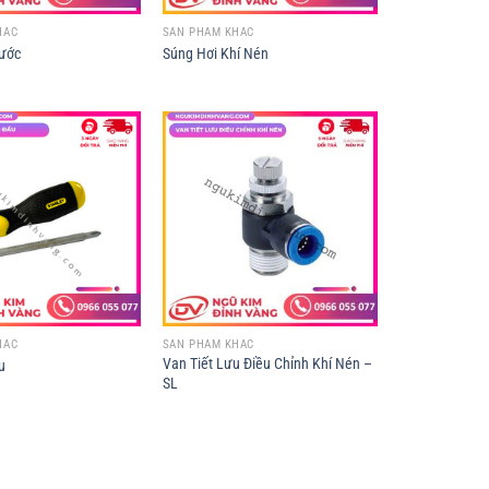
HÁC
SẢN PHẨM KHÁC
ước
Súng Hơi Khí Nén
HÁC
SẢN PHẨM KHÁC
Van Tiết Lưu Điều Chỉnh Khí Nén –
u
SL