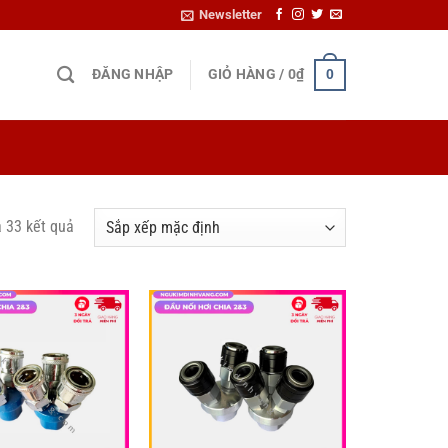
Newsletter
ĐĂNG NHẬP
GIỎ HÀNG /
0
₫
0
ả 33 kết quả