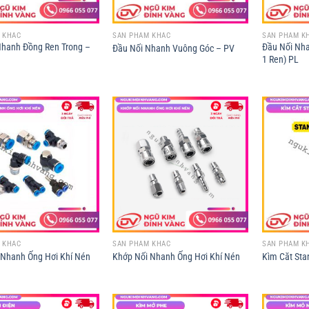
 KHÁC
SẢN PHẨM KHÁC
SẢN PHẨM K
Nhanh Đồng Ren Trong –
Đầu Nối Nha
Đầu Nối Nhanh Vuông Góc – PV
1 Ren) PL
 KHÁC
SẢN PHẨM KHÁC
SẢN PHẨM K
 Nhanh Ống Hơi Khí Nén
Khớp Nối Nhanh Ống Hơi Khí Nén
Kìm Căt Sta