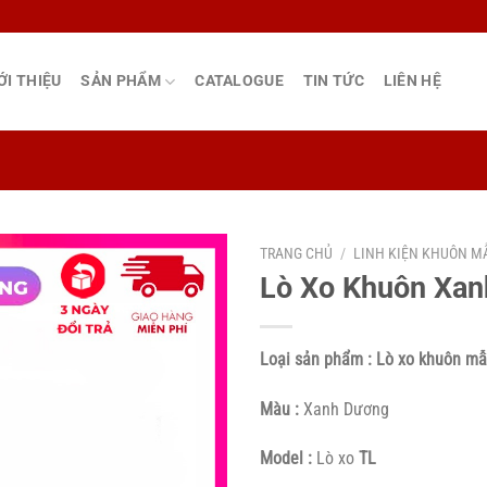
ỚI THIỆU
SẢN PHẨM
CATALOGUE
TIN TỨC
LIÊN HỆ
TRANG CHỦ
/
LINH KIỆN KHUÔN M
Lò Xo Khuôn Xa
Loại sản phẩm : Lò xo khuôn m
Màu :
Xanh Dương
Model :
Lò xo
TL