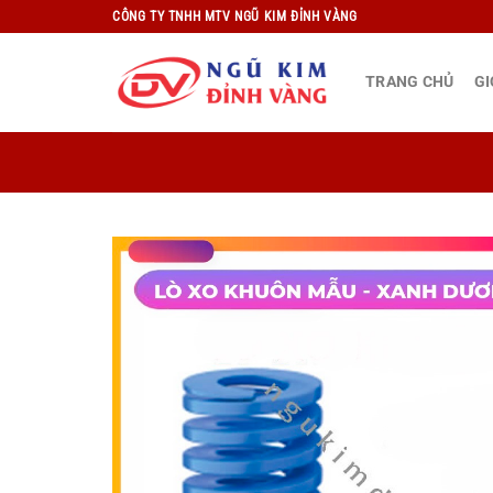
Bỏ
CÔNG TY TNHH MTV NGŨ KIM ĐỈNH VÀNG
qua
nội
TRANG CHỦ
GI
dung