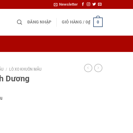
Newsletter
ĐĂNG NHẬP
GIỎ HÀNG /
0
₫
0
ẪU
/
LÒ XO KHUÔN MẪU
nh Dương
ẫu