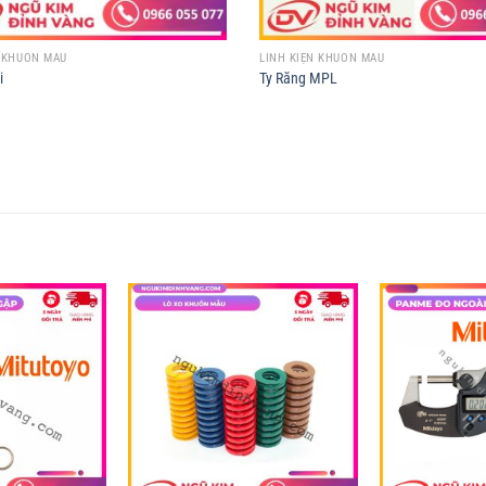
N KHUÔN MẪU
LINH KIỆN KHUÔN MẪU
i
Ty Răng MPL