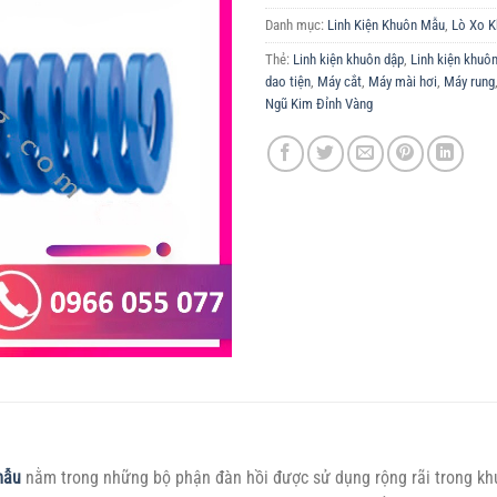
Danh mục:
Linh Kiện Khuôn Mẫu
,
Lò Xo 
Thẻ:
Linh kiện khuôn dập
,
Linh kiện khuô
dao tiện
,
Máy cắt
,
Máy mài hơi
,
Máy rung
Ngũ Kim Đỉnh Vàng
 mẫu
nằm trong những bộ phận đàn hồi được sử dụng rộng rãi trong kh