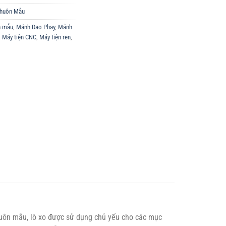
Khuôn Mẫu
n mẫu
,
Mảnh Dao Phay
,
Mảnh
,
Máy tiện CNC
,
Máy tiện ren
,
uôn mẫu, lò xo được sử dụng chủ yếu cho các mục