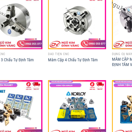
CNC
DAO TIỆN CNC
DỤNG CỤ MÁY
MÂM CẶP M
3 Chấu Tự Định Tâm
Mâm Cặp 4 Chấu Tự Định Tâm
ĐỊNH TÂM V