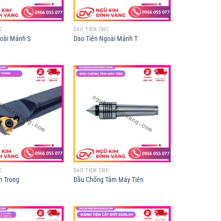
C
DAO TIỆN CNC
goài Mảnh S
Dao Tiện Ngoài Mảnh T
C
DAO TIỆN CNC
n Trong
Đầu Chống Tâm Máy Tiện