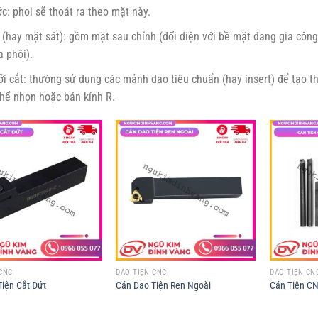
c: phoi sẽ thoát ra theo mặt này.
(hay mặt sát): gồm mặt sau chính (đối diện với bề mặt đang gia công
 phôi).
i cắt: thường sử dụng các mảnh dao tiêu chuẩn (hay insert) để tạo th
thể nhọn hoặc bán kính R.
CNC
DAO TIỆN CNC
DAO TIỆN CN
iện Cắt Đứt
Cán Dao Tiện Ren Ngoài
Cán Tiện C