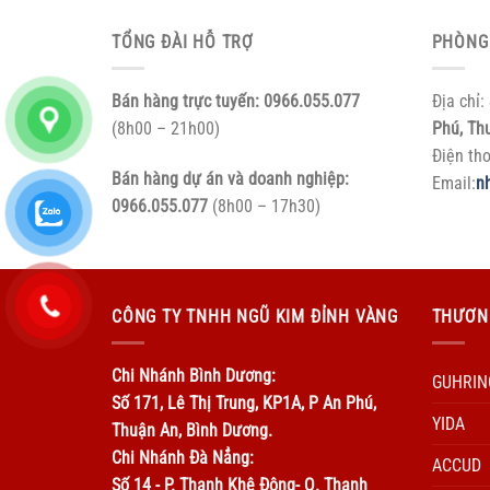
TỔNG ĐÀI HỖ TRỢ
PHÒNG
Bán hàng trực tuyến:
0966.055.077
Địa chỉ:
(8h00 – 21h00)
Phú, Th
Điện th
Bán hàng dự án và doanh nghiệp:
Email:
n
0966.055.077
(8h00 – 17h30)
CÔNG TY TNHH NGŨ KIM ĐỈNH VÀNG
THƯƠN
Chi Nhánh Bình Dương:
GUHRIN
Số 171, Lê Thị Trung, KP1A, P An Phú,
YIDA
Thuận An, Bình Dương.
Chi Nhánh Đà Nẳng:
ACCUD
Số 14 - P. Thanh Khê Đông- Q. Thanh