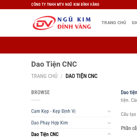
Bỏ
CÔNG TY TNHH MTV NGŨ KIM ĐỈNH VÀNG
qua
nội
TRANG CHỦ
GI
dung
Dao Tiện CNC
TRANG CHỦ
/
DAO TIỆN CNC
BROWSE
Dao tiệ
tiện. Cá
Cam Kẹp - Kẹp Định Vị
Cấu tạo
Dao Phay Hợp Kim
Phần cắ
Dao Tiện CNC