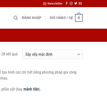
Newsletter
ĐĂNG NHẬP
GIỎ HÀNG /
0
₫
0
ả 28 kết quả
 tạo hình các chi tiết bằng phương pháp gia công
nhau.
à phần cắt (hay
mảnh tiện
).