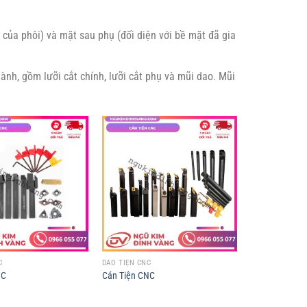
 của phôi) và mặt sau phụ (đối diện với bề mặt đã gia
ành, gồm lưỡi cắt chính, lưỡi cắt phụ và mũi dao. Mũi
C
DAO TIỆN CNC
NC
Cán Tiện CNC