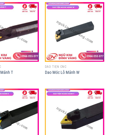
C
DAO TIỆN CNC
 Mảnh T
Dao Móc Lỗ Mảnh W