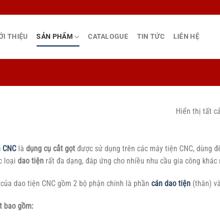
ỚI THIỆU
SẢN PHẨM
CATALOGUE
TIN TỨC
LIÊN HỆ
Hiển thị tất c
n CNC
là
dụng cụ cắt gọt
được sử dụng trên các máy tiện CNC, dùng để
c loại
dao tiện
rất đa dạng, đáp ứng cho nhiều nhu cầu gia công khác 
 của dao tiện CNC gồm 2 bộ phận chính là phần
cán dao tiện
(thân) v
t bao gồm: