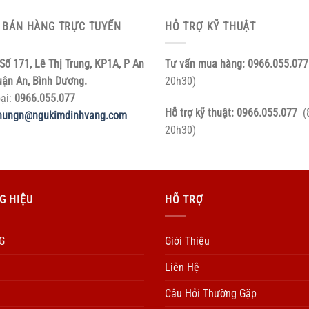
 BÁN HÀNG TRỰC TUYẾN
HỖ TRỢ KỸ THUẬT
Số 171, Lê Thị Trung, KP1A, P An
Tư vấn mua hàng:
0966.055.077
uận An, Bình Dương.
20h30)
oại:
0966.055.077
Hỗ trợ kỹ thuật:
0966.055.077
(
hungn@ngukimdinhvang.com
20h30)
G HIỆU
HÕ TRỢ
G
Giới Thiệu
Liên Hệ
Câu Hỏi Thường Gặp