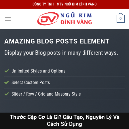
Bỏ
CÔNG TY TNHH MTV NGŨ KIM ĐỈNH VÀNG
qua
nội
0
dung
AMAZING BLOG POSTS ELEMENT
Display your Blog posts in many different ways.
Unlimited Styles and Options
Select Custom Posts
Slider / Row / Grid and Masonry Style
TIN TỨC
ý
Thước Cặp Cơ Là Gì? Cấu Tạo, Nguyên Lý Và
Cách Sử Dụng