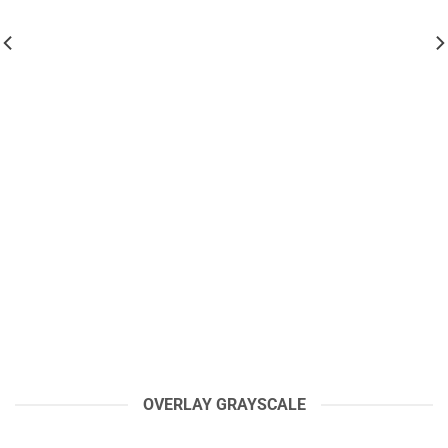
OVERLAY GRAYSCALE
THƯỚC CẶP CƠ LÀ GÌ? CẤU TẠO, NGUYÊN LÝ VÀ CÁCH