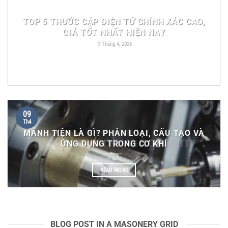
TOP 5 THƯỚC CẶP ĐIỆN TỬ CHÍNH XÁC CAO,
GIÁ TỐT NHẤT HIỆN NAY
9 Tháng 4, 2026
READ MORE
09
Th4
MẢNH TIỆN LÀ GÌ? PHÂN LOẠI, CẤU TẠO VÀ
ỨNG DỤNG TRONG CƠ KHÍ
READ MORE
BLOG POST IN A MASONERY GRID