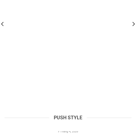
PUSH STYLE
Thước Cặp Cơ Là Gì? Cấu Tạo, Nguyên Lý Và Cách
Sử Dụng
9 Tháng 4, 2026