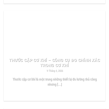
THƯỚC CẶP CƠ KHÍ – CÔNG CỤ ĐO CHÍNH XÁC
TRONG CƠ KHÍ
9 Tháng 4, 2026
Thước cặp cơ khí là một trong những thiết bị đo lường thủ công
nhưng [...]
READ MORE