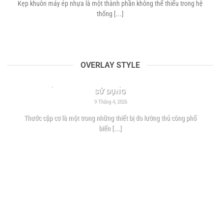
Kẹp khuôn máy ép nhựa là một thành phần không thể thiếu trong hệ
thống [...]
OVERLAY STYLE
THƯỚC CẶP CƠ LÀ GÌ? CẤU TẠO, NGUYÊN LÝ VÀ CÁCH
SỬ DỤNG
9 Tháng 4, 2026
Thước cặp cơ là một trong những thiết bị đo lường thủ công phổ
biến [...]