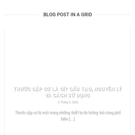
BLOG POST IN A GRID
THƯỚC CẶP CƠ LÀ GÌ? CẤU TẠO, NGUYÊN LÝ
VÀ CÁCH SỬ DỤNG
9 Tháng 4, 2026
Thước cặp cơ là một trong những thiết bị đo lường thủ công phổ
biến [...]
READ MORE