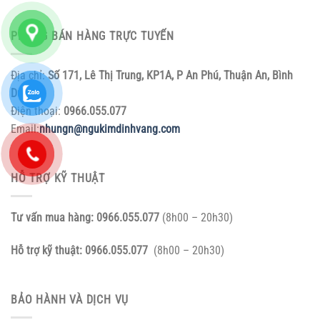
PHÒNG BÁN HÀNG TRỰC TUYẾN
Địa chỉ:
Số 171, Lê Thị Trung, KP1A, P An Phú, Thuận An, Bình
Dương.
Điện thoại:
0966.055.077
Email:
nhungn@ngukimdinhvang.com
HỖ TRỢ KỸ THUẬT
Tư vấn mua hàng:
0966.055.077
(8h00 – 20h30)
Hỗ trợ kỹ thuật:
0966.055.077
(8h00 – 20h30)
BẢO HÀNH VÀ DỊCH VỤ