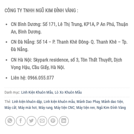
CÔNG TY TNHH NGŨ KIM ĐỈNH VÀNG :
CN Bình Dương: Số 171, Lê Thị Trung, KP1A, P An Phú, Thuận
An, Bình Dương.
CN Đà Nẳng: Số 14 – P. Thanh Khê Đông- Q. Thanh Khê – Tp.
Đà Nẵng.
CN Hà Nội: Skypark residence, số 3, Tôn Thất Thuyết, Dịch
Vọng Hậu, Cầu Giấy, Hà Nội.
Liên hệ: 0966.055.077
Danh mục:
Linh Kiện Khuôn Mẫu
,
Lò Xo Khuôn Mẫu
Thẻ:
Linh kiện khuôn dập
,
Linh kiện khuôn mẫu
,
Mảnh Dao Phay
,
Mảnh dao tiện
,
Máy cắt
,
Máy mài hơi
,
Máy rung
,
Máy tiện CNC
,
Máy tiện ren
,
Ngũ Kim Đỉnh Vàng