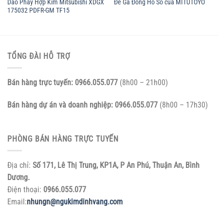
Dao Phay Hợp Kim Mitsubishi XDGX
Đế Gá Đồng Hồ So của MITUTOYO
175032 PDFR-GM TF15
TỔNG ĐÀI HỖ TRỢ
Bán hàng trực tuyến:
0966.055.077
(8h00 – 21h00)
Bán hàng dự án và doanh nghiệp:
0966.055.077
(8h00 – 17h30)
PHÒNG BÁN HÀNG TRỰC TUYẾN
Địa chỉ:
Số 171, Lê Thị Trung, KP1A, P An Phú, Thuận An, Bình
Dương.
Điện thoại:
0966.055.077
Email:
nhungn@ngukimdinhvang.com