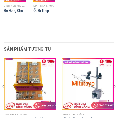
LINH KIỆN KHUÔN MẪU
LINH KIỆN KHUÔN MẪU
Bộ Đóng Chữ
Ốc Bi Thép
SẢN PHẨM TƯƠNG TỰ
DAO PHAY HỢP KIM
DỤNG CỤ ĐO CƠ KHÍ