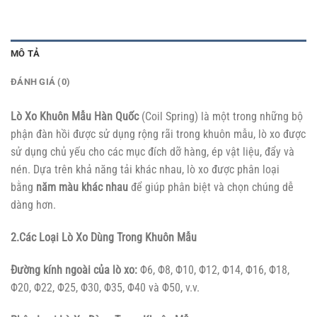
MÔ TẢ
ĐÁNH GIÁ (0)
Lò Xo Khuôn Mẫu Hàn Quốc
(Coil Spring) là một trong những bộ
phận đàn hồi được sử dụng rộng rãi trong khuôn mẫu, lò xo được
sử dụng chủ yếu cho các mục đích dỡ hàng, ép vật liệu, đẩy và
nén. Dựa trên khả năng tải khác nhau, lò xo được phân loại
bằng
năm màu khác nhau
để giúp phân biệt và chọn chúng dễ
dàng hơn.
2.Các Loại Lò Xo Dùng Trong Khuôn Mẫu
Đường kính ngoài của lò xo:
Φ6, Φ8, Φ10, Φ12, Φ14, Φ16, Φ18,
Φ20, Φ22, Φ25, Φ30, Φ35, Φ40 và Φ50, v.v.