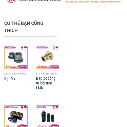
CÓ THỂ BẠN CỦNG
THÍCH
LINH KIỆN KHUÔN MẪU
LINH KIỆN KHUÔN MẪU
Bạc lót đồng
Bạc Vai
tự bôi trơn
LMK