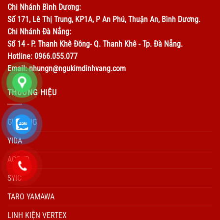
Chi Nhánh Bình Dương:
Số 171, Lê Thị Trung, KP1A, P An Phú, Thuận An, Bình Dương.
Chi Nhánh Đà Nẳng:
Số 14 - P. Thanh Khê Đông- Q. Thanh Khê - Tp. Đà Nẵng.
Hotline: 0966.055.077
Email: nhungn@ngukimdinhvang.com
THƯƠNG HIỆU
GUHRING
YIDA
ACCUD
SYIC
TARO YAMAWA
LINH KIỆN VERTEX