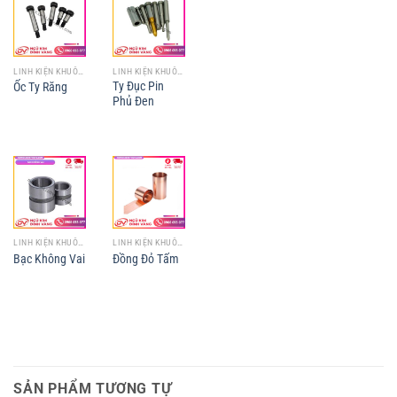
LINH KIỆN KHUÔN MẪU
LINH KIỆN KHUÔN MẪU
Ty Đục Pin
Ốc Ty Răng
Phủ Đen
LINH KIỆN KHUÔN MẪU
LINH KIỆN KHUÔN MẪU
Bạc Không Vai
Đồng Đỏ Tấm
SẢN PHẨM TƯƠNG TỰ