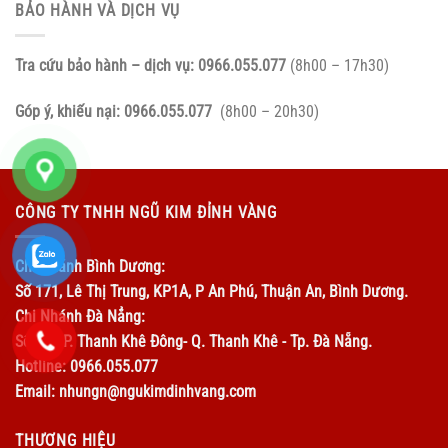
BẢO HÀNH VÀ DỊCH VỤ
Tra cứu bảo hành – dịch vụ:
0966.055.077
(8h00 – 17h30)
Góp ý, khiếu nại:
0966.055.077
(8h00 – 20h30)
CÔNG TY TNHH NGŨ KIM ĐỈNH VÀNG
Chi Nhánh Bình Dương:
Số 171, Lê Thị Trung, KP1A, P An Phú, Thuận An, Bình Dương.
Chi Nhánh Đà Nẳng:
Số 14 - P. Thanh Khê Đông- Q. Thanh Khê - Tp. Đà Nẵng.
Hotline: 0966.055.077
Email: nhungn@ngukimdinhvang.com
THƯƠNG HIỆU