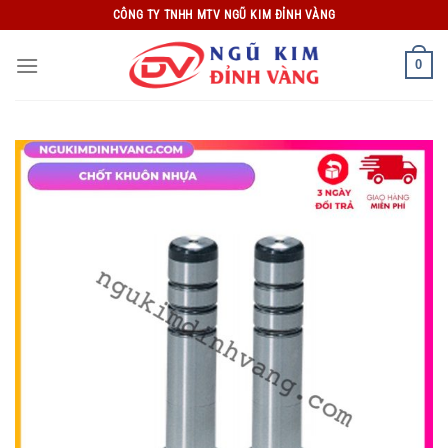
Bỏ
CÔNG TY TNHH MTV NGŨ KIM ĐỈNH VÀNG
qua
nội
0
dung