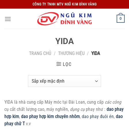
Bỏ
CÔNG TY TNHH MTV NGŨ KIM ĐỈNH VÀNG
qua
nội
0
dung
YIDA
TRANG CHỦ
/
THƯƠNG HIỆU
/
YIDA
LỌC
YIDA là nhà cung cấp Máy móc tại Đài Loan, cung cấp
các công
cụ cắt chất lượng cao, máy nghiền,
dụng cụ
phay như :
dao phay
hợp kim
,
dao phay hợp kim chuyên nhôm
,
dao phay đuôi én
,
dao
phay chử T
v.v