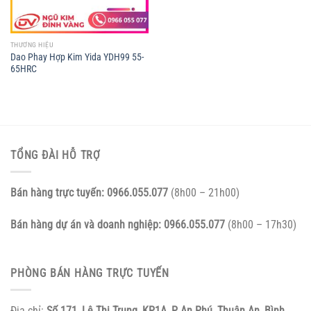
THƯƠNG HIỆU
Dao Phay Hợp Kim Yida YDH99 55-
65HRC
TỔNG ĐÀI HỖ TRỢ
Bán hàng trực tuyến:
0966.055.077
(8h00 – 21h00)
Bán hàng dự án và doanh nghiệp:
0966.055.077
(8h00 – 17h30)
PHÒNG BÁN HÀNG TRỰC TUYẾN
Địa chỉ:
Số 171, Lê Thị Trung, KP1A, P An Phú, Thuận An, Bình