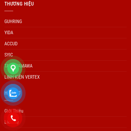
THƯƠNG HIỆU
GUHRING
YIDA
ACCUD
SYIC
TARO YAMAWA
LINH KIỆN VERTEX
HÕ TRỢ
Giới Thiệu
Liên Hệ