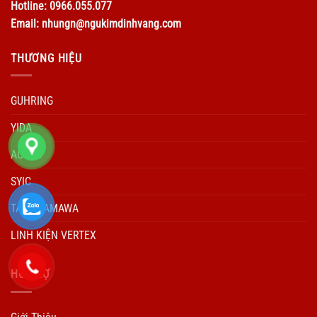
Hotline: 0966.055.077
Email: nhungn@ngukimdinhvang.com
THƯƠNG HIỆU
GUHRING
YIDA
ACCUD
SYIC
TARO YAMAWA
LINH KIỆN VERTEX
HÕ TRỢ