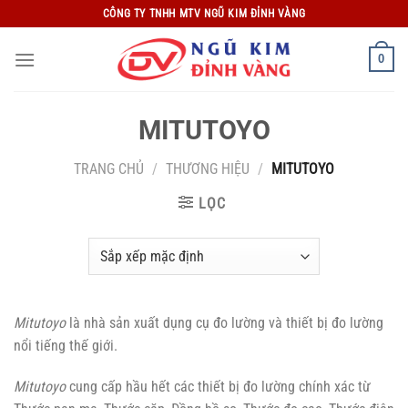
Bỏ
CÔNG TY TNHH MTV NGŨ KIM ĐỈNH VÀNG
qua
nội
0
dung
MITUTOYO
TRANG CHỦ
/
THƯƠNG HIỆU
/
MITUTOYO
LỌC
Mitutoyo
là nhà sản xuất dụng cụ đo lường và thiết bị đo lường
nổi tiếng thế giới.
Mitutoyo
cung cấp hầu hết các thiết bị đo lường chính xác từ