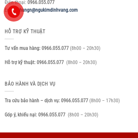
Điện thoại:
0966.055.077
Email:
nhungn@ngukimdinhvang.com
HỖ TRỢ KỸ THUẬT
Tư vấn mua hàng:
0966.055.077
(8h00 – 20h30)
Hỗ trợ kỹ thuật:
0966.055.077
(8h00 – 20h30)
BẢO HÀNH VÀ DỊCH VỤ
Tra cứu bảo hành – dịch vụ:
0966.055.077
(8h00 – 17h30)
Góp ý, khiếu nại:
0966.055.077
(8h00 – 20h30)