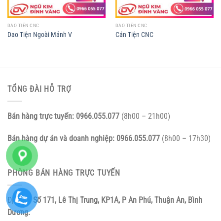
DAO TIỆN CNC
DAO TIỆN CNC
Dao Tiện Ngoài Mảnh V
Cán Tiện CNC
TỔNG ĐÀI HỖ TRỢ
Bán hàng trực tuyến:
0966.055.077
(8h00 – 21h00)
Bán hàng dự án và doanh nghiệp:
0966.055.077
(8h00 – 17h30)
PHÒNG BÁN HÀNG TRỰC TUYẾN
Địa chỉ:
Số 171, Lê Thị Trung, KP1A, P An Phú, Thuận An, Bình
Dương.