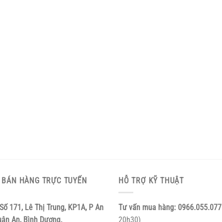
 BÁN HÀNG TRỰC TUYẾN
HỖ TRỢ KỸ THUẬT
Số 171, Lê Thị Trung, KP1A, P An
Tư vấn mua hàng:
0966.055.077
uận An, Bình Dương.
20h30)