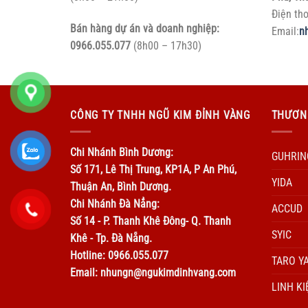
Điện th
Bán hàng dự án và doanh nghiệp:
Email:
n
0966.055.077
(8h00 – 17h30)
CÔNG TY TNHH NGŨ KIM ĐỈNH VÀNG
THƯƠN
Chi Nhánh Bình Dương:
GUHRIN
Số 171, Lê Thị Trung, KP1A, P An Phú,
YIDA
Thuận An, Bình Dương.
Chi Nhánh Đà Nẳng:
ACCUD
Số 14 - P. Thanh Khê Đông- Q. Thanh
SYIC
Khê - Tp. Đà Nẵng.
Hotline: 0966.055.077
TARO Y
Email: nhungn@ngukimdinhvang.com
LINH KI