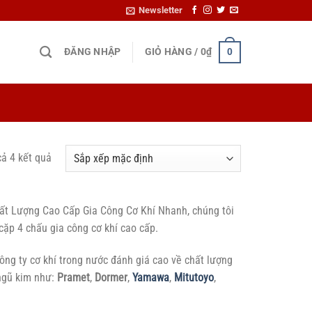
Newsletter
ĐĂNG NHẬP
GIỎ HÀNG /
0
₫
0
cả 4 kết quả
t Lượng Cao Cấp Gia Công Cơ Khí Nhanh, chúng tôi
p 4 chấu gia công cơ khí cao cấp.
công ty cơ khí trong nước đánh giá cao về chất lượng
 ngũ kim như:
Pramet
,
Dormer
,
Yamawa
,
Mitutoyo
,