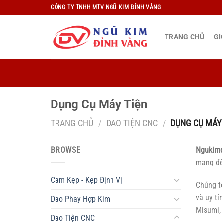
Bỏ
CÔNG TY TNHH MTV NGŨ KIM ĐỈNH VÀNG
qua
nội
TRANG CHỦ
GI
dung
Dụng Cụ Máy Tiện
TRANG CHỦ
/
DAO TIỆN CNC
/
DỤNG CỤ MÁY
BROWSE
Ngukim
mang đế
Cam Kẹp - Kẹp Định Vị
Chúng tô
và uy tí
Dao Phay Hợp Kim
Misumi,
Dao Tiện CNC