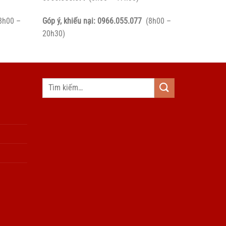
8h00 –
Góp ý, khiếu nại:
0966.055.077
(8h00 –
20h30)