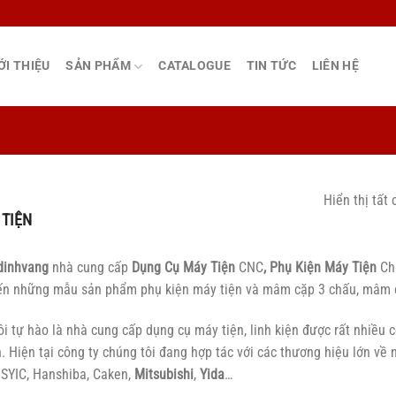
ỚI THIỆU
SẢN PHẨM
CATALOGUE
TIN TỨC
LIÊN HỆ
Hiển thị tất 
 TIỆN
dinhvang
nhà cung cấp
Dụng Cụ Máy Tiện
CNC
, Phụ Kiện Máy Tiện
Chấ
n những mẫu sản phẩm phụ kiện máy tiện và mâm cặp 3 chấu, mâm cặ
i tự hào là nhà cung cấp dụng cụ máy tiện, linh kiện được rất nhiều 
n. Hiện tại công ty chúng tôi đang hợp tác với các thương hiệu lớn về
 SYIC, Hanshiba, Caken,
Mitsubishi
,
Yida
…