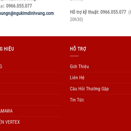
oại:
0966.055.077
Hỗ trợ kỹ thuật:
0966.055.077
(
hungn@ngukimdinhvang.com
20h30)
G HIỆU
HÕ TRỢ
G
Giới Thiệu
Liên Hệ
Câu Hỏi Thường Gặp
Tin Tức
AMAWA
ỆN VERTEX