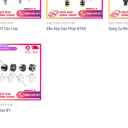
 HỢP KIM
DAO PHAY HỢP KIM
DAO PHAY HỢ
BT Các Loại
Đầu Kẹp Dao Phay NT-ER
Dụng Cụ Nh
 HỢP KIM
Dao BT