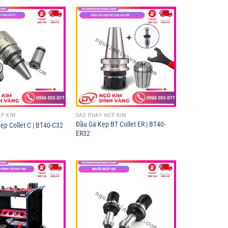
P KIM
DAO PHAY HỢP KIM
Đầu Gá Kẹp BT Collet ER | BT40-
ẹp Collet C | BT40-C32
ER32