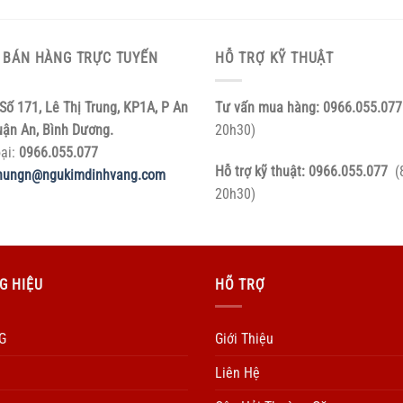
 BÁN HÀNG TRỰC TUYẾN
HỖ TRỢ KỸ THUẬT
Số 171, Lê Thị Trung, KP1A, P An
Tư vấn mua hàng:
0966.055.077
uận An, Bình Dương.
20h30)
oại:
0966.055.077
Hỗ trợ kỹ thuật:
0966.055.077
(
hungn@ngukimdinhvang.com
20h30)
G HIỆU
HÕ TRỢ
G
Giới Thiệu
Liên Hệ