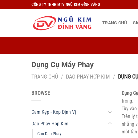
Bỏ
CÔNG TY TNHH MTV NGŨ KIM ĐỈNH VÀNG
qua
nội
TRANG CHỦ
GI
dung
Dụng Cụ Máy Phay
TRANG CHỦ
/
DAO PHAY HỢP KIM
/
DỤNG CỤ
BROWSE
Dụng Cụ
trọng.
Tùy vào 
Cam Kẹp - Kẹp Định Vị
Trên lý 
Dao Phay Hợp Kim
những v
một tần 
Cán Dao Phay