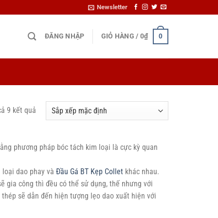
Newsletter
ĐĂNG NHẬP
GIỎ HÀNG /
0
₫
0
cả 9 kết quả
bằng phương pháp bóc tách kim loại là cực kỳ quan
g loại dao phay và
Đầu Gá BT Kẹp Collet
khác nhau.
ẽ gia công thì đều có thể sử dụng, thế nhưng với
 thép sẽ dẫn đến hiện tượng lẹo dao xuất hiện với