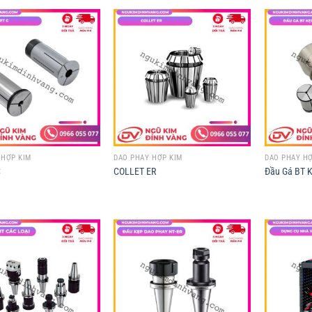
 HỢP KIM
DAO PHAY HỢP KIM
DAO PHAY HỢ
C
COLLET ER
Đầu Gá BT K