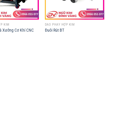
P KIM
DAO PHAY HỢP KIM
à Xưởng Cơ Khí CNC
Đuôi Rút BT