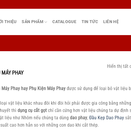
ỚI THIỆU
SẢN PHẨM
CATALOGUE
TIN TỨC
LIÊN HỆ
Hiển thị tất 
 MÁY PHAY
 Máy Phay hay Phụ Kiện Máy Phay
được sử dụng để loại bỏ vật liệu 
loại vật liệu khác nhau đôi khi đòi hỏi phải được gia công bằng nhữn
thuyết thì
dụng cụ cắt gọt
chỉ cần cứng hơn vật liệu chúng ta dự định s
ật liệu như Nhôm nếu chúng ta dùng
dao phay
,
Đầu Kẹp Dao Phay
sắt
suất cao hơn hẳn so với những con dao khi cắt thép.