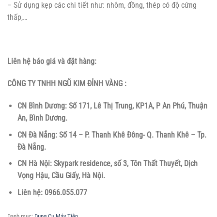
– Sử dụng kẹp các chi tiết như: nhôm, đồng, thép có độ cứng
thấp,…
Liên hệ báo giá và đặt hàng:
CÔNG TY TNHH NGŨ KIM ĐỈNH VÀNG :
CN Bình Dương: Số 171, Lê Thị Trung, KP1A, P An Phú, Thuận
An, Bình Dương.
CN Đà Nẳng: Số 14 – P. Thanh Khê Đông- Q. Thanh Khê – Tp.
Đà Nẵng.
CN Hà Nội: Skypark residence, số 3, Tôn Thất Thuyết, Dịch
Vọng Hậu, Cầu Giấy, Hà Nội.
Liên hệ: 0966.055.077
Danh mục:
Dụng Cụ Máy Tiện