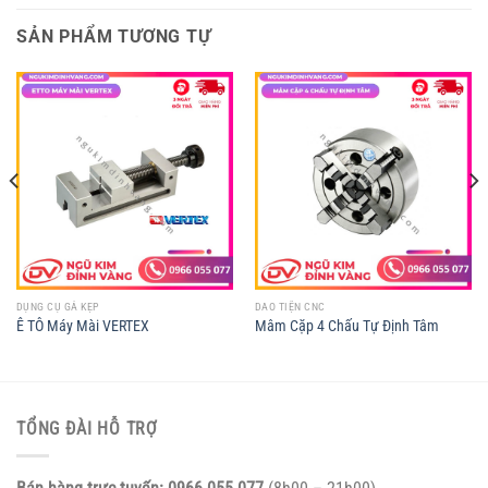
SẢN PHẨM TƯƠNG TỰ
DỤNG CỤ GÁ KẸP
DAO TIỆN CNC
Ê TÔ Máy Mài VERTEX
Mâm Cặp 4 Chấu Tự Định Tâm
TỔNG ĐÀI HỖ TRỢ