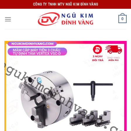
Bỏ
CÔNG TY TNHH MTV NGŨ KIM ĐỈNH VÀNG
qua
nội
0
dung