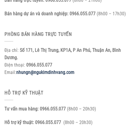
Bán hàng trực tuyến:
0966.055.077
(8h00 – 21h00)
Bán hàng dự án và doanh nghiệp:
0966.055.077
(8h00 – 17h30)
PHÒNG BÁN HÀNG TRỰC TUYẾN
Địa chỉ:
Số 171, Lê Thị Trung, KP1A, P An Phú, Thuận An, Bình
Dương.
Điện thoại:
0966.055.077
Email:
nhungn@ngukimdinhvang.com
HỖ TRỢ KỸ THUẬT
Tư vấn mua hàng:
0966.055.077
(8h00 – 20h30)
Hỗ trợ kỹ thuật:
0966.055.077
(8h00 – 20h30)