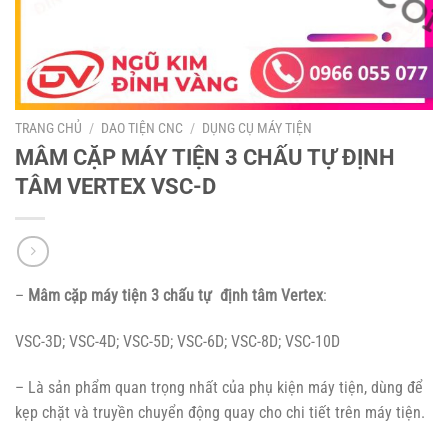
TRANG CHỦ
/
DAO TIỆN CNC
/
DỤNG CỤ MÁY TIỆN
MÂM CẶP MÁY TIỆN 3 CHẤU TỰ ĐỊNH
TÂM VERTEX VSC-D
–
Mâm cặp máy tiện 3 chấu tự định tâm Vertex
:
VSC-3D; VSC-4D; VSC-5D; VSC-6D; VSC-8D; VSC-10D
– Là sản phẩm quan trọng nhất của phụ kiện máy tiện, dùng để
kẹp chặt và truyền chuyển động quay cho chi tiết trên máy tiện.