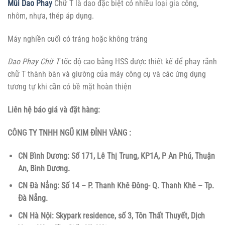
Mũi Dao Phay
Chữ T là dao đặc biệt có nhiều loại gia công,
nhôm, nhựa, thép áp dụng.
Máy nghiền cuối có tráng hoặc không tráng
Dao Phay Chữ T
tốc độ cao bằng HSS được thiết kế để phay rãnh
chữ T thành bàn và giường của máy công cụ và các ứng dụng
tương tự khi cần có bề mặt hoàn thiện
Liên hệ báo giá và đặt hàng:
CÔNG TY TNHH NGŨ KIM ĐỈNH VÀNG :
CN Bình Dương: Số 171, Lê Thị Trung, KP1A, P An Phú, Thuận
An, Bình Dương.
CN Đà Nẳng: Số 14 – P. Thanh Khê Đông- Q. Thanh Khê – Tp.
Đà Nẵng.
CN Hà Nội: Skypark residence, số 3, Tôn Thất Thuyết, Dịch