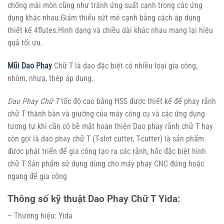
chống mài mòn cũng như tránh ứng suất cạnh trong các ứng
dụng khác nhau.Giảm thiểu sứt mẻ cạnh bằng cách áp dụng
thiết kế 4flutes.Hình dạng và chiều dài khác nhau mang lại hiệu
quả tối ưu.
Mũi Dao Phay
Chữ T là dao đặc biệt có nhiều loại gia công,
nhôm, nhựa, thép áp dụng.
Dao Phay Chữ T
tốc độ cao bằng HSS được thiết kế để phay rãnh
chữ T thành bàn và giường của máy công cụ và các ứng dụng
tương tự khi cần có bề mặt hoàn thiện Dao phay rãnh chữ T hay
còn gọi là dao phay chữ T (T-slot cutter, T-cutter) là sản phẩm
được phát triển để gia công tạo ra các rãnh, hốc đặc biệt hình
chữ T Sản phẩm sử dụng dùng cho máy phay CNC đứng hoặc
ngang để gia công
Thông số kỹ thuật Dao Phay Chữ T Yida:
– Thương hiệu: Yida