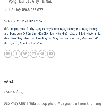
Vọng Hậu, Cầu Giấy, Hà Nội.
Liên hệ: 0966.055.077
Danh mục:
THƯƠNG HIỆU
,
YIDA
Thẻ:
Dụng cụ máy cắt dây
,
Dụng cụ máy khoan
,
Dụng cụ máy mài
,
Dụng cụ máy
taro
,
Dụng cụ máy tiện
,
Linh kiện CNC
,
Linh kiện khuôn dập
,
Linh kiện khuôn mẫu
,
Mảnh Dao Phay
,
Mảnh dao tiện
,
Máy cắt
,
Máy mài hơi
,
Máy rung
,
Máy tiện CNC
,
Máy tiện ren
,
Ngũ Kim Đỉnh Vàng
MÔ TẢ
ĐÁNH GIÁ (0)
Dao Phay Chữ T Yida
có Lớp phủ J-Max giúp cải thiện khả năng