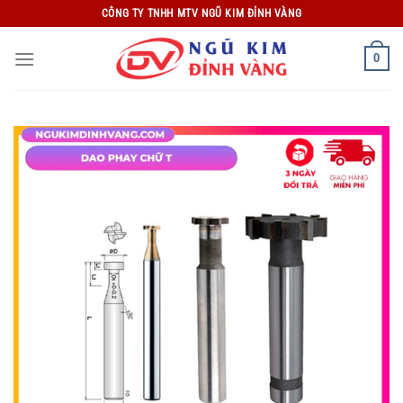
Bỏ
CÔNG TY TNHH MTV NGŨ KIM ĐỈNH VÀNG
qua
nội
0
dung