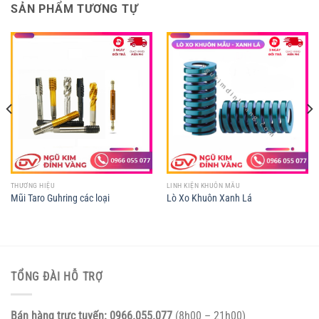
SẢN PHẨM TƯƠNG TỰ
THƯƠNG HIỆU
LINH KIỆN KHUÔN MẪU
Mũi Taro Guhring các loại
Lò Xo Khuôn Xanh Lá
TỔNG ĐÀI HỖ TRỢ
Bán hàng trực tuyến:
0966.055.077
(8h00 – 21h00)