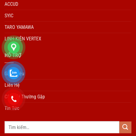
ACCUD
SYIC
TARO YAMAWA
LINH KIỆN VERTEX
HÕ TRỢ
Giới Thiệu
Liên Hệ
Câu Hỏi Thường Gặp
Tin Tức