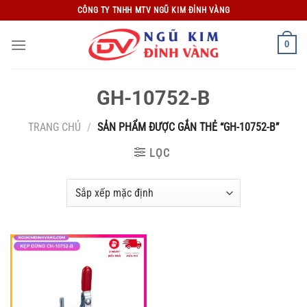
Bỏ
CÔNG TY TNHH MTV NGŨ KIM ĐỈNH VÀNG
qua
nội
0
dung
GH-10752-B
TRANG CHỦ
/
SẢN PHẨM ĐƯỢC GẮN THẺ “GH-10752-B”
LỌC