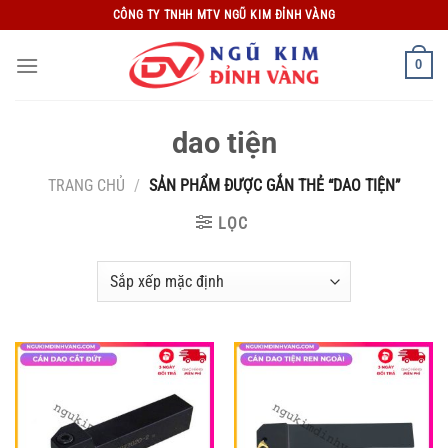
Bỏ
CÔNG TY TNHH MTV NGŨ KIM ĐỈNH VÀNG
qua
nội
0
dung
dao tiện
TRANG CHỦ
/
SẢN PHẨM ĐƯỢC GẮN THẺ “DAO TIỆN”
LỌC