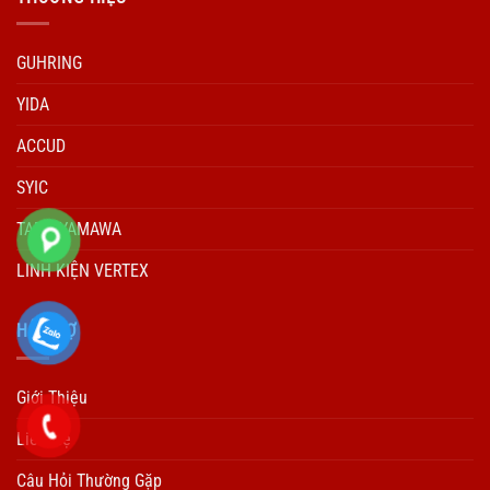
GUHRING
YIDA
ACCUD
SYIC
TARO YAMAWA
LINH KIỆN VERTEX
HÕ TRỢ
Giới Thiệu
Liên Hệ
Câu Hỏi Thường Gặp