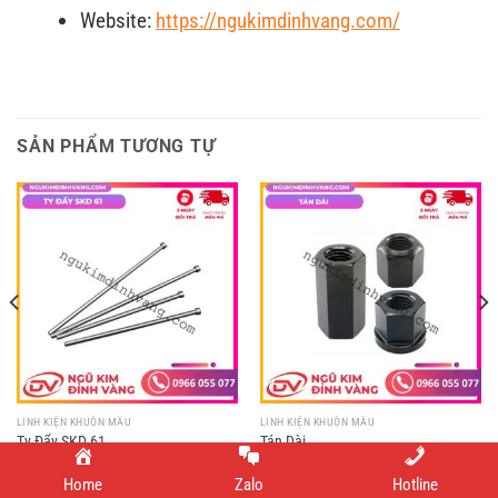
Website:
https://ngukimdinhvang.com/
SẢN PHẨM TƯƠNG TỰ
LINH KIỆN KHUÔN MẪU
LINH KIỆN KHUÔN MẪU
Ty Đẩy SKD 61
Tán Dài
Home
Zalo
Hotline