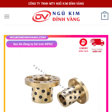
Bỏ
CÔNG TY TNHH MTV NGŨ KIM ĐỈNH VÀNG
qua
nội
0
dung