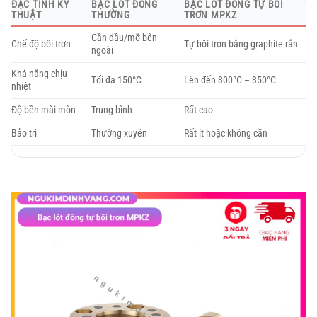
ĐẶC TÍNH KỸ
BẠC LÓT ĐỒNG
BẠC LÓT ĐỒNG TỰ BÔI
THUẬT
THƯỜNG
TRƠN MPKZ
Cần dầu/mỡ bên
Chế độ bôi trơn
Tự bôi trơn bằng graphite rắn
ngoài
Khả năng chịu
Tối đa 150°C
Lên đến 300°C – 350°C
nhiệt
Độ bền mài mòn
Trung bình
Rất cao
Bảo trì
Thường xuyên
Rất ít hoặc không cần