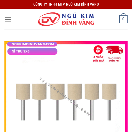
Bỏ
CÔNG TY TNHH MTV NGŨ KIM ĐỈNH VÀNG
qua
nội
0
dung