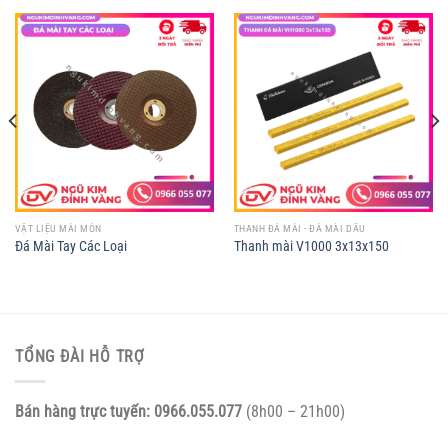
VẬT LIỆU MÀI MÒN
THANH ĐÁ MÀI - ĐÁ MÀI DẦU
Đá Mài Tay Các Loại
Thanh mài V1000 3x13x150
TỔNG ĐÀI HỖ TRỢ
Bán hàng trực tuyến:
0966.055.077
(8h00 – 21h00)