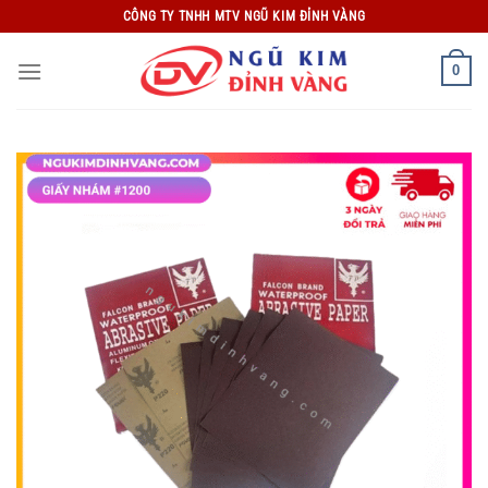
Bỏ
CÔNG TY TNHH MTV NGŨ KIM ĐỈNH VÀNG
qua
nội
0
dung