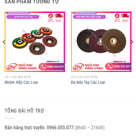
SẢN PHẨM TƯƠNG TỰ
VẬT LIỆU MÀI MÒN
VẬT LIỆU MÀI MÒN
Nhám Xếp Các Loại
Đá Mài Tay Các Loại
TỔNG ĐÀI HỖ TRỢ
Bán hàng trực tuyến:
0966.055.077
(8h00 – 21h00)