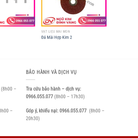
VẬT LIỆU MÀI MÒN
Đá Mài Hợp Kim 2
BẢO HÀNH VÀ DỊCH VỤ
(8h00 –
Tra cứu bảo hành – dịch vụ:
0966.055.077
(8h00 – 17h30)
8h00 –
Góp ý, khiếu nại:
0966.055.077
(8h00 –
20h30)