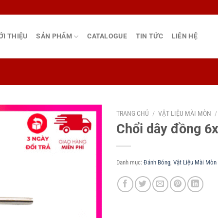
ỚI THIỆU
SẢN PHẨM
CATALOGUE
TIN TỨC
LIÊN HỆ
TRANG CHỦ
/
VẬT LIỆU MÀI MÒN
/
Chổi dây đồng 
Danh mục:
Đánh Bóng
,
Vật Liệu Mài Mòn