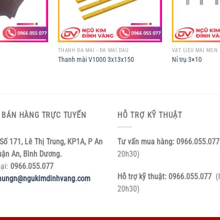
THANH ĐÁ MÀI - ĐÁ MÀI DẦU
VẬT LIỆU MÀI MÒN
Thanh mài V1000 3x13x150
Nỉ trụ 3×10
 BÁN HÀNG TRỰC TUYẾN
HỖ TRỢ KỸ THUẬT
Số 171, Lê Thị Trung, KP1A, P An
Tư vấn mua hàng:
0966.055.077
uận An, Bình Dương.
20h30)
oại:
0966.055.077
Hỗ trợ kỹ thuật:
0966.055.077
(
hungn@ngukimdinhvang.com
20h30)