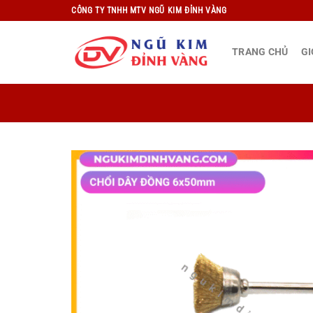
Bỏ
CÔNG TY TNHH MTV NGŨ KIM ĐỈNH VÀNG
qua
nội
TRANG CHỦ
GI
dung