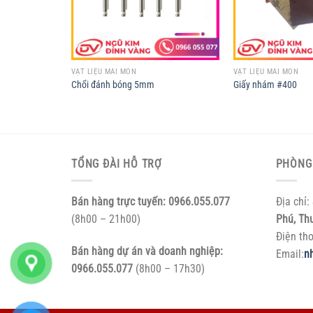
VẬT LIỆU MÀI MÒN
VẬT LIỆU MÀI MÒN
Chổi đánh bóng 5mm
Giấy nhám #400
TỔNG ĐÀI HỖ TRỢ
PHÒNG
Bán hàng trực tuyến:
0966.055.077
Địa chỉ:
(8h00 – 21h00)
Phú, Th
Điện th
Bán hàng dự án và doanh nghiệp:
Email:
n
0966.055.077
(8h00 – 17h30)