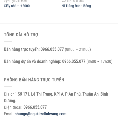
VẬT LIỆU MÀI MÒN
VẬT LIỆU MÀI MÒN
Giấy nhám #2000
Nỉ Trắng Đánh Bóng
TỔNG ĐÀI HỖ TRỢ
Bán hàng trực tuyến:
0966.055.077
(8h00 – 21h00)
Bán hàng dự án và doanh nghiệp:
0966.055.077
(8h00 – 17h30)
PHÒNG BÁN HÀNG TRỰC TUYẾN
Địa chỉ:
Số 171, Lê Thị Trung, KP1A, P An Phú, Thuận An, Bình
Dương.
Điện thoại:
0966.055.077
Email:
nhungn@ngukimdinhvang.com