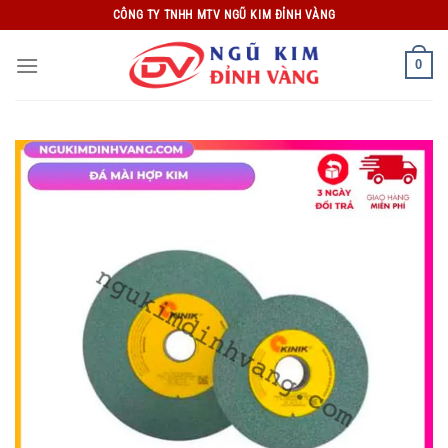
Bỏ
CÔNG TY TNHH MTV NGŨ KIM ĐỈNH VÀNG
qua
nội
0
dung