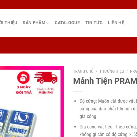
ỚI THIỆU
SẢN PHẨM
CATALOGUE
TIN TỨC
LIÊN HỆ
TRANG CHỦ
/
THƯƠNG HIỆU
/
PR
Mảnh Tiện PRA
Độ cứng: Muốn cắt được vật li
cứng của dao phải lớn hơn độ
gia công
Gia công vật liệu: Thép cứng,
không gỉ cần có độ cứng >=