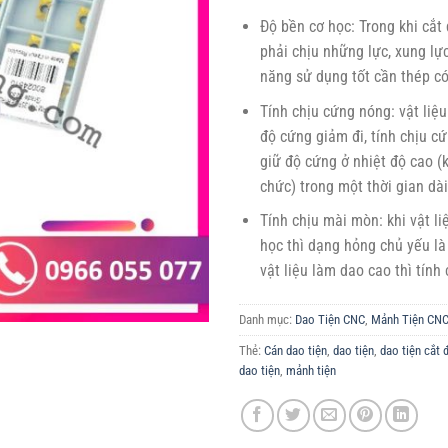
Độ bền cơ học: Trong khi cắt
phải chịu những lực, xung lực
năng sử dụng tốt cần thép có
Tính chịu cứng nóng: vật liệ
độ cứng giảm đi, tính chịu c
giữ độ cứng ở nhiệt độ cao (
chức) trong một thời gian dài
Tính chịu mài mòn: khi vật l
học thì dạng hỏng chủ yếu l
vật liệu làm dao cao thì tính
Danh mục:
Dao Tiện CNC
,
Mảnh Tiện CN
Thẻ:
Cán dao tiện
,
dao tiện
,
dao tiện cắt 
dao tiện
,
mảnh tiện