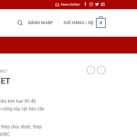
Newsletter
ĐĂNG NHẬP
GIỎ HÀNG /
0
₫
0
AMET
MET
ệu kim loại thì độ
 cứng của vật liệu cần
 thép chịu nhiệt, thép
65HRC