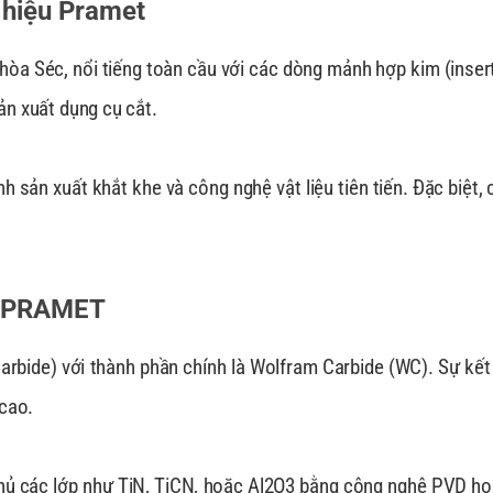
 hiệu Pramet
hòa Séc, nổi tiếng toàn cầu với các dòng mảnh hợp kim (inse
n xuất dụng cụ cắt.
 sản xuất khắt khe và công nghệ vật liệu tiên tiến. Đặc biệt,
ện PRAMET
rbide) với thành phần chính là Wolfram Carbide (WC). Sự kết
 cao.
ủ các lớp như TiN, TiCN, hoặc Al2O3 bằng công nghệ PVD ho