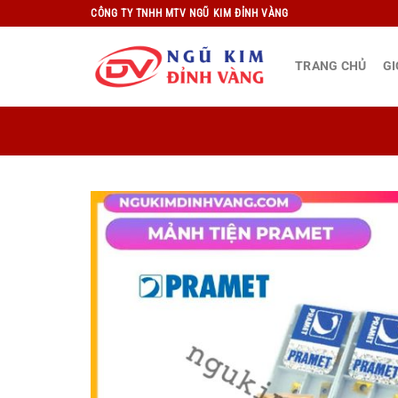
Bỏ
CÔNG TY TNHH MTV NGŨ KIM ĐỈNH VÀNG
qua
nội
TRANG CHỦ
GI
dung