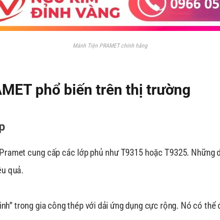
Mảnh Tiện PRAMET chính hãng
MET phổ biến trên thị trường
p
m, Pramet cung cấp các lớp phủ như T9315 hoặc T9325. Những d
ệu quả.
inh” trong gia công thép với dải ứng dụng cực rộng. Nó có thể 