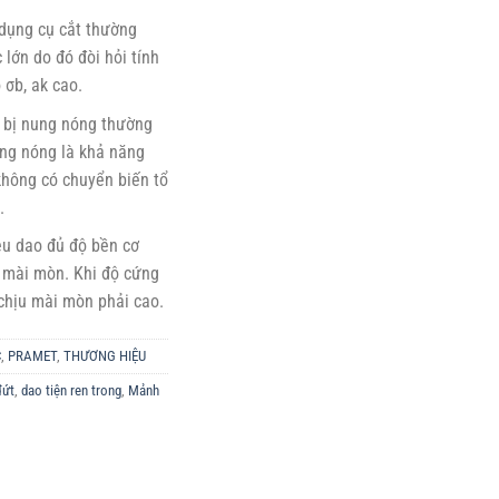
 dụng cụ cắt thường
 lớn do đó đòi hỏi tính
 σb, ak cao.
u bị nung nóng thường
ứng nóng là khả năng
không có chuyển biến tổ
.
iệu dao đủ độ bền cơ
à mài mòn. Khi độ cứng
 chịu mài mòn phải cao.
C
,
PRAMET
,
THƯƠNG HIỆU
đứt
,
dao tiện ren trong
,
Mảnh