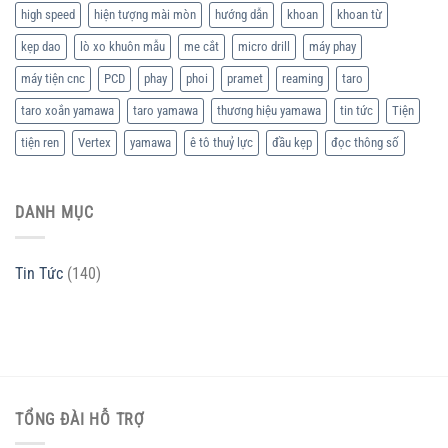
high speed
hiện tượng mài mòn
hướng dẫn
khoan
khoan từ
kẹp dao
lò xo khuôn mẫu
me cắt
micro drill
máy phay
máy tiện cnc
PCD
phay
phoi
pramet
reaming
taro
taro xoắn yamawa
taro yamawa
thương hiệu yamawa
tin tức
Tiện
tiện ren
Vertex
yamawa
ê tô thuỷ lực
đầu kẹp
đọc thông số
DANH MỤC
Tin Tức
(140)
TỔNG ĐÀI HỖ TRỢ