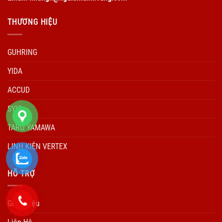
THƯƠNG HIỆU
GUHRING
YIDA
ACCUD
SYIC
TARO YAMAWA
LINH KIỆN VERTEX
HÕ TRỢ
Giới Thiệu