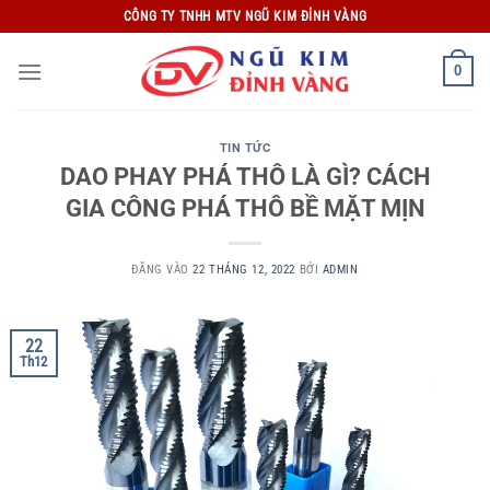
Bỏ
CÔNG TY TNHH MTV NGŨ KIM ĐỈNH VÀNG
qua
nội
0
dung
TIN TỨC
DAO PHAY PHÁ THÔ LÀ GÌ? CÁCH
GIA CÔNG PHÁ THÔ BỀ MẶT MỊN
ĐĂNG VÀO
22 THÁNG 12, 2022
BỞI
ADMIN
22
Th12