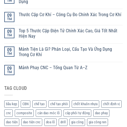
Th4
Dụng
Thước Cặp Cơ Khí – Công Cụ Đo Chính Xác Trong Cơ Khí
09
Th4
Top 5 Thước Cặp Điện Tử Chính Xác Cao, Giá Tốt Nhất
09
Th4
Hiện Nay
Mảnh Tiện Là Gì? Phân Loại, Cấu Tạo Và Ứng Dụng
09
Th4
Trong Cơ Khí
Mảnh Phay CNC – Tổng Quan Từ A–Z
09
Th4
TAG CLOUD
bầu kẹp
CBN
chế tạo
chế tạo phôi
chốt khuôn nhựa
chốt định vị
cnc
composite
cán dao móc lỗ
câp phôi tự động
dao phay
dao tiện
dao tiện cnc
doa lỗ
drill
gia công
gia công ren