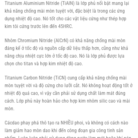
Titanium Aluminium Nitride (TiAlN) là lớp phủ nổi bật mang lại
khả năng chống mài mòn tuyệt vời, đặc biệt là trong các ứng
dụng nhiệt độ cao. Nó tốt cho các vật liệu cứng như thép hợp
kim tôi cứng trước lên đến 45HRC.
Nhôm Chromium Nitride (AlCrN) có khả năng chống mài mòn
đáng kể ở tốc độ và nguồn cấp dữ liệu thấp hơn, cũng như khả
năng chịu nhiệt cực lớn ở tốc độ cao. Nó là lớp phủ được lựa
chọn cho titan và hợp kim nhiệt độ cao.
Titanium Carbon Nitride (TiCN) cung cấp khả năng chống mài
mòn tuyệt vời và độ cứng cho lưỡi cắt. Nó không hoạt động tốt ở
nhiệt độ quá cao, vì vậy cần phải sử dụng chất làm mát đúng
cách. Lớp phủ này hoàn hảo cho hợp kim nhôm silic cao và mài
mòn.
Cácdao phay phá thô tạo ra NHIỀU phoi, và không có cách nào
làm giảm hao mòn dao khi đến công đoạn gia công tinh sản