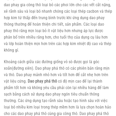
dao phay gia công thô loại bỏ các phoi lớn cho các vết cắt nặng,
xẻ rãnh sâu và loại bỏ nhanh chóng các loại thép cacbon và thép
hợp kim từ thấp đến trung bình trước khi ứng dụng dao phay
thông thường để hoàn thiện chi tiết, sản phẩm. Các loại dao
phay thô răng mịn loại bỏ ít vật liệu hơn nhưng áp lực được
phân bổ trên nhiều răng hơn, cho tuổi thọ của dụng cụ lâu hơn
và lớp hoàn thiện mịn hơn trên các hợp kim nhiệt độ cao và thép
không gỉ.
Khoảng cách giữa các đường giống vỏ sò được gọi là góc
xoắn(đường xiên). Dao phay phá thô có các phiên bản răng mịn
và thô. Dao phay mảnh nhỏ hơn và tốt hơn để cắt nhẹ hơn trên
vật liệu cứng.
Dao phay phá thô
có độ mịn cao để lại thành
phẩm tốt hơn và không yêu cầu phải còn lại nhiều hàng để làm
sạch bằng cách sử dụng dao phay ngón tiêu chuẩn thông
thường. Các ứng dụng tạo rãnh sâu hoặc tạo hình sâu với việc
loại bỏ nhiều kim loại trong thép mềm hơn là lựa chọn hoàn hảo
cho các dao phay phá thô cùng gia công thô. Dao phay phá thô