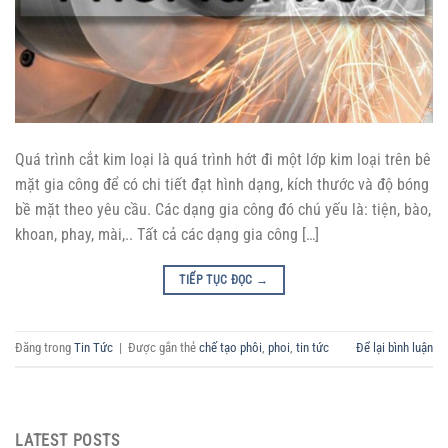
Quá trình cắt kim loại là quá trình hớt đi một lớp kim loại trên bê
mặt gia công để có chi tiết đạt hình dạng, kích thước và độ bóng
bề mặt theo yêu cầu. Các dạng gia công đó chú yếu là: tiện, bào,
khoan, phay, mài,.. Tất cả các dạng gia công […]
TIẾP TỤC ĐỌC
→
Đăng trong
Tin Tức
|
Được gắn thẻ
chế tạo phôi
,
phoi
,
tin tức
Để lại bình luận
LATEST POSTS