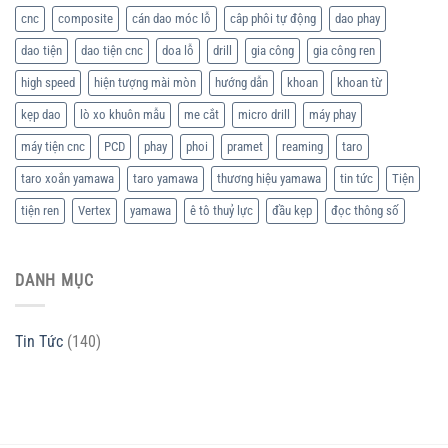
cnc
composite
cán dao móc lỗ
câp phôi tự động
dao phay
dao tiện
dao tiện cnc
doa lỗ
drill
gia công
gia công ren
high speed
hiện tượng mài mòn
hướng dẫn
khoan
khoan từ
kẹp dao
lò xo khuôn mẫu
me cắt
micro drill
máy phay
máy tiện cnc
PCD
phay
phoi
pramet
reaming
taro
taro xoắn yamawa
taro yamawa
thương hiệu yamawa
tin tức
Tiện
tiện ren
Vertex
yamawa
ê tô thuỷ lực
đầu kẹp
đọc thông số
DANH MỤC
Tin Tức
(140)