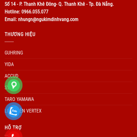
Số 14 - P. Thanh Khê Đông- Q. Thanh Khê - Tp. Đà Nẵng.
Hotline: 0966.055.077
Email: nhungn@ngukimdinhvang.com
THƯƠNG HIỆU
GUHRING
YIDA
ACCUD
SYIC
TARO YAMAWA
LINH KIỆN VERTEX
HÕ TRỢ