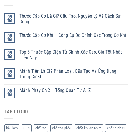
Thước Cặp Cơ Là Gì? Cấu Tạo, Nguyên Lý Và Cách Sử
09
Th4
Dụng
Thước Cặp Cơ Khí – Công Cụ Đo Chính Xác Trong Cơ Khí
09
Th4
Top 5 Thước Cặp Điện Tử Chính Xác Cao, Giá Tốt Nhất
09
Th4
Hiện Nay
Mảnh Tiện Là Gì? Phân Loại, Cấu Tạo Và Ứng Dụng
09
Th4
Trong Cơ Khí
Mảnh Phay CNC – Tổng Quan Từ A–Z
09
Th4
TAG CLOUD
bầu kẹp
CBN
chế tạo
chế tạo phôi
chốt khuôn nhựa
chốt định vị