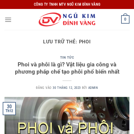
Bỏ
CÔNG TY TNHH MTV NGŨ KIM ĐỈNH VÀNG
qua
nội
0
dung
LƯU TRỮ THẺ:
PHOI
TIN TỨC
Phoi và phôi là gì? Vật liệu gia công và
phương pháp chế tạo phôi phổ biến nhất
ĐĂNG VÀO
30 THÁNG 12, 2023
BỞI
ADMIN
30
Th12