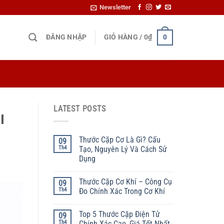
Newsletter
ĐĂNG NHẬP
GIỎ HÀNG /
0
₫
0
LATEST POSTS
I
Thước Cặp Cơ Là Gì? Cấu
09
Th4
Tạo, Nguyên Lý Và Cách Sử
Dụng
Thước Cặp Cơ Khí – Công Cụ
09
Th4
Đo Chính Xác Trong Cơ Khí
Top 5 Thước Cặp Điện Tử
09
Th4
Chính Xác Cao, Giá Tốt Nhất