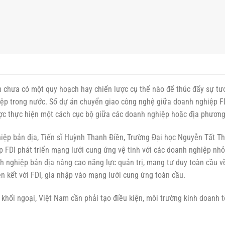
 khối ngoại, Việt Nam cần phải tạo điều kiện, môi trường kinh doanh t
 sách ưu đãi thu hút mới nhằm tận dụng tốt hơn dòng vốn FDI cho phá
 nâng giá trị gia tăng cho khu vực kinh tế trong nước.
ành khác, do đó, Nhà nước cần phải nuôi dưỡng thậm chí “đỡ đầu” cho
ọn lĩnh vực khó nhằn này. Điều đó phải được thực hiện sớm ngay khi h
ày cùng với khối danh nghiệp cổ phần hóa được quan tâm thúc đẩy, m
c cơ khí tương lai.
chủ động đề xuất hoặc được Nhà nước giao cho các đề tài nghiên cứ
 môi trường đưa vào phục vụ cho sản xuất công nghiệp và nông nghiệ
ội nhập
hìn doanh nghiệp cơ khí, chiếm 30% số doanh nghiệp chế biến chế tạ