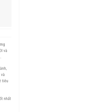
ốt nhất
t triển
 các
ọ đang
ới
u khoa
p chưa
o. Tuy