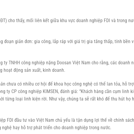
T) cho thấy, mối liên kết giữa khu vực doanh nghiệp FDI và trong nư
đoạn giản đơn: gia công, lắp ráp với giá trị gia tăng thấp, tính bền 
ng ty TNHH công nghiệp nặng Doosan Việt Nam cho rằng, các doanh 
ng hoạt động sản xuất, kinh doanh.
ân chưa có nhiều cơ hội để khoa học công nghệ có thể lan tỏa, hỗ trợ
ng ty CP công nghiệp KIMSEN, đánh giá: “Khách hàng cần cụm linh ki
 từng loại linh kiện rời. Như vậy, chúng ta sẽ rất khó để thu hút họ 
ệp FDI đầu tư vào Việt Nam chủ yếu là tận dụng lợi thế về chính sách
nghệ hay hỗ trợ phát triển cho doanh nghiệp trong nước.