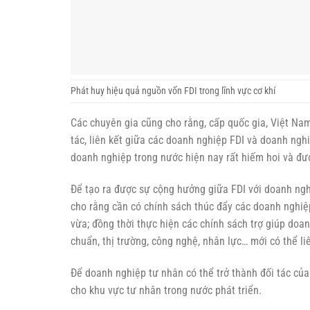
Để doanh nghiệp tư nhân có thể trở thành đối tác của
cho khu vực tư nhân trong nước phát triển.
Các chuyên gia cũng cho rằng, ngành cơ khí cần chính
kinh tế, tạo ra sự liên kết với doanh nghiệp nội địa và
Ngành cơ khí, là lĩnh vực khó khởi nghiệp hơn các ng
doanh nghiệp cơ khí, đặc biệt khi họ đã dũng cảm ch
trong giai đoạn trứng nước. Nếu khối doanh nghiệp n
mong có nhiều sáng chế, nhiều thành tựu trong lĩnh vự
Những doanh nghiệp cơ khí gắn bó, đam mê với nghề 
học để có nhiều sản phẩm công nghệ cao, thân thiện
nhiều.
Doanh nghiệp cơ khí nâng cao năng lực, đón “sóng” h
Theo Bộ Công thương, Việt Nam hiện có khoảng 25 ng