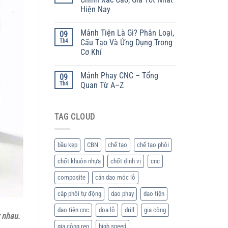
Hiện Nay
Mảnh Tiện Là Gì? Phân Loại,
09
Th4
Cấu Tạo Và Ứng Dụng Trong
Cơ Khí
Mảnh Phay CNC – Tổng
09
Th4
Quan Từ A–Z
TAG CLOUD
bầu kẹp
CBN
chế tạo
chế tạo phôi
chốt khuôn nhựa
chốt định vị
cnc
composite
cán dao móc lỗ
câp phôi tự động
dao phay
dao tiện
dao tiện cnc
doa lỗ
drill
gia công
 nhau.
gia công ren
high speed