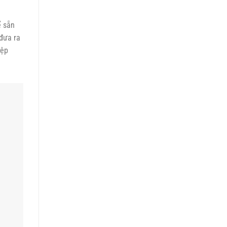
h
ể sẵn
đưa ra
iệp