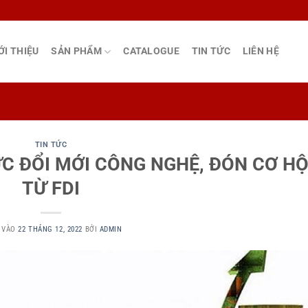
ỚI THIỆU
SẢN PHẨM
CATALOGUE
TIN TỨC
LIÊN HỆ
TIN TỨC
ỰC ĐỔI MỚI CÔNG NGHỆ, ĐÓN CƠ HỘ
TỪ FDI
 VÀO
22 THÁNG 12, 2022
BỞI
ADMIN