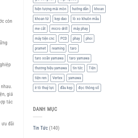
hiện tượng mài mòn
hướng dẫn
khoan
khoan từ
kẹp dao
lò xo khuôn mẫu
ớc còn
me cắt
micro drill
máy phay
máy tiện cnc
PCD
phay
phoi
vững
pramet
reaming
taro
taro xoắn yamawa
taro yamawa
nghiệp
thương hiệu yamawa
tin tức
Tiện
tiện ren
Vertex
yamawa
 nhau.
ê tô thuỷ lực
đầu kẹp
đọc thông số
ện, giá
hợp tác
DANH MỤC
 ưu đãi
Tin Tức
(140)