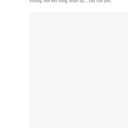
Doanh nghiệp cơ khí nâng cao năng lực, đón “sóng” hội nhập
Không những thế, các doanh nghiệp cơ khí của Việt Na
hướng, nâng cao trình độ lao động, quản trị doanh ngh
toàn cầu. Điều này sẽ khiến không ít các doanh nghiệp
Trong định hướng phát triển, ngành cơ khí Việt Nam 
tới đẩy mạnh xuất khẩu. Nhưng liệu “giấc mơ” này có
có sức cạnh tranh thấp, các sản phẩm có hàm lượng 
Theo Phó Cục trưởng Cục Công nghiệp (Bộ Công thươn
với sản phẩm nhập khẩu. Việc mở rộng thị trường vẫn 