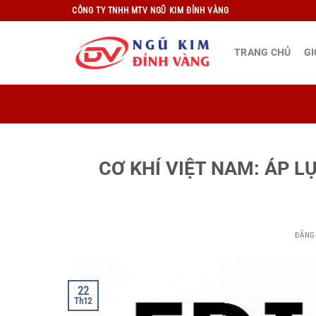
Bỏ
CÔNG TY TNHH MTV NGŨ KIM ĐỈNH VÀNG
qua
nội
TRANG CHỦ
GI
dung
CƠ KHÍ VIỆT NAM: ÁP L
ĐĂNG
22
Th12