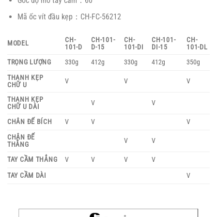
Góc độ mở tay cầm：60°
Mã ốc vít đầu kẹp：CH-FC-56212
CH-
CH-101-
CH-
CH-101-
CH-
MODEL
101-D
D-15
101-DI
DI-15
101-DL
TRỌNG LƯỢNG
330g
412g
330g
412g
350g
THANH KẸP
V
V
V
CHỮ U
THANH KẸP
V
V
CHỮ U DÀI
CHÂN ĐẾ BÍCH
V
V
V
CHÂN ĐẾ
V
V
THẲNG
TAY CẦM THẲNG
V
V
V
V
TAY CẦM DÀI
V