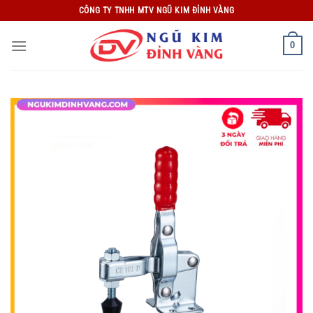
Bỏ
CÔNG TY TNHH MTV NGŨ KIM ĐỈNH VÀNG
qua
nội
0
dung