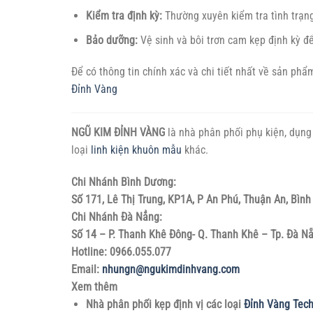
Kiểm tra định kỳ:
Thường xuyên kiểm tra tình trạn
Bảo dưỡng:
Vệ sinh và bôi trơn cam kẹp định kỳ để
Để có thông tin chính xác và chi tiết nhất về sản ph
Đỉnh Vàng
NGŨ KIM ĐỈNH VÀNG
là nhà phân phối phụ kiện, dụng 
loại
linh kiện khuôn mẫu
khác.
Chi Nhánh Bình Dương:
Số 171, Lê Thị Trung, KP1A, P An Phú, Thuận An, Bìn
Chi Nhánh Đà Nẳng:
Số 14 – P. Thanh Khê Đông- Q. Thanh Khê – Tp. Đà N
Hotline: 0966.055.077
Email:
nhungn@ngukimdinhvang.com
Xem thêm
Nhà phân phối kẹp định vị các loại
Đỉnh Vàng Tec