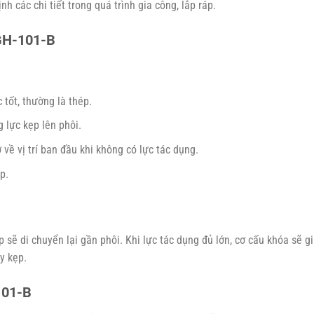
h các chi tiết trong quá trình gia công, lắp ráp.
GH-101-B
 tốt, thường là thép.
 lực kẹp lên phôi.
 về vị trí ban đầu khi không có lực tác dụng.
p.
ẹp sẽ di chuyển lại gần phôi. Khi lực tác dụng đủ lớn, cơ cấu khóa sẽ gi
y kẹp.
101-B