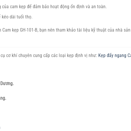
g của cam kẹp để đảm bảo hoạt động ổn định và an toàn.
 kéo dài tuổi thọ.
ẩm Cam kẹp GH-101-B, bạn nên tham khảo tài liệu kỹ thuật của nhà sản
cụ cơ khí chuyên cung cấp các loại kẹp định vị như:
Kẹp đẩy ngang
C
h Dương.
ẵng.
h