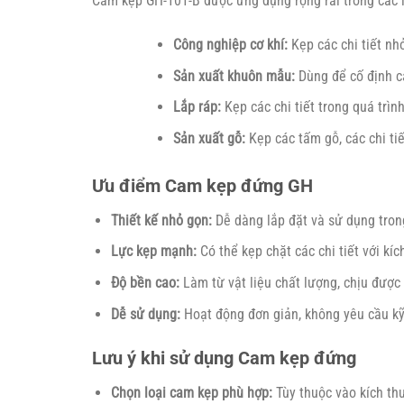
Cam kẹp GH-101-B được ứng dụng rộng rãi trong các l
Công nghiệp cơ khí:
Kẹp các chi tiết nhỏ
Sản xuất khuôn mẫu:
Dùng để cố định c
Lắp ráp:
Kẹp các chi tiết trong quá trìn
Sản xuất gỗ:
Kẹp các tấm gỗ, các chi tiế
Ưu điểm Cam kẹp đứng GH
Thiết kế nhỏ gọn:
Dễ dàng lắp đặt và sử dụng tron
Lực kẹp mạnh:
Có thể kẹp chặt các chi tiết với kí
Độ bền cao:
Làm từ vật liệu chất lượng, chịu được 
Dễ sử dụng:
Hoạt động đơn giản, không yêu cầu kỹ
Lưu ý khi sử dụng Cam kẹp đứng
Chọn loại cam kẹp phù hợp:
Tùy thuộc vào kích thư