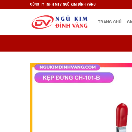
Bỏ
CÔNG TY TNHH MTV NGŨ KIM ĐỈNH VÀNG
qua
nội
TRANG CHỦ
GI
dung