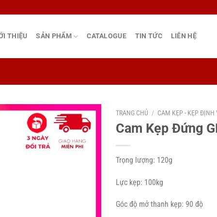
ỚI THIỆU
SẢN PHẨM
CATALOGUE
TIN TỨC
LIÊN HỆ
TRANG CHỦ
/
CAM KẸP - KẸP ĐỊNH 
Cam Kẹp Đứng G
Trọng lượng: 120g
Lực kẹp: 100kg
Góc độ mở thanh kẹp: 90 độ