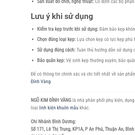
Sản xuất đồ chơi, nghệ thuật:
Cố định các bộ phận 
Lưu ý khi sử dụng
Kiểm tra kẹp trước khi sử dụng:
Đảm bảo kẹp không 
Chọn đúng loại kẹp:
Lựa chọn kẹp có lực kẹp phù h
Sử dụng đúng cách:
Tuân thủ hướng dẫn sử dụng c
Bảo quản kẹp:
Vệ sinh kẹp thường xuyên, bảo quản
Để có thông tin chính xác và chi tiết nhất về sản ph
Đỉnh Vàng
NGŨ KIM ĐỈNH VÀNG
là nhà phân phối phụ kiện, dụng 
loại
linh kiện khuôn mẫu
khác.
Chi Nhánh Bình Dương:
Số 171, Lê Thị Trung, KP1A, P An Phú, Thuận An, Bìn