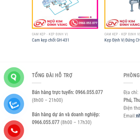
CAM KẸP - KẸP ĐỊNH VỊ
CAM KẸP - KẸP ĐỊNH V
H-2301-B
Cam kẹp chốt GH-431
Kẹp Định Vị Đứng C
TỔNG ĐÀI HỖ TRỢ
PHÒNG
Bán hàng trực tuyến:
0966.055.077
Địa chỉ:
(8h00 – 21h00)
Phú, Th
Điện th
Bán hàng dự án và doanh nghiệp:
Email:
n
0966.055.077
(8h00 – 17h30)