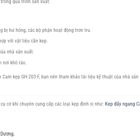
trong quá trình sản xuất.
bị hư hỏng, các bộ phận hoạt động trơn tru.
ợp với vật liệu cần kẹp.
ủa nhà sản xuất.
 nơi khô ráo.
ẩm Cam kẹp GH-203-F, bạn nên tham khảo tài liệu kỹ thuật của nhà sản
cụ cơ khí chuyên cung cấp các loại kẹp định vị như:
Kẹp đẩy ngang
C
h Dương.