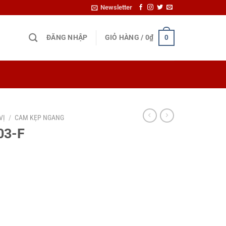
Newsletter
ĐĂNG NHẬP
GIỎ HÀNG /
0
₫
0
VỊ
/
CAM KẸP NGANG
03-F