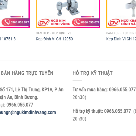
Ị
CAM KẸP - KẸP ĐỊNH VỊ
CAM KẸP - KẸP ĐỊN
H-10751-B
Kẹp Định Vị GH 12050
Kẹp Định Vị GH 1
 BÁN HÀNG TRỰC TUYẾN
HỖ TRỢ KỸ THUẬT
Số 171, Lê Thị Trung, KP1A, P An
Tư vấn mua hàng:
0966.055.077
uận An, Bình Dương.
20h30)
oại:
0966.055.077
Hỗ trợ kỹ thuật:
0966.055.077
(
hungn@ngukimdinhvang.com
20h30)