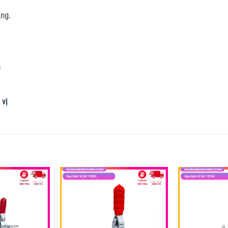
ẵng.
h
 vị