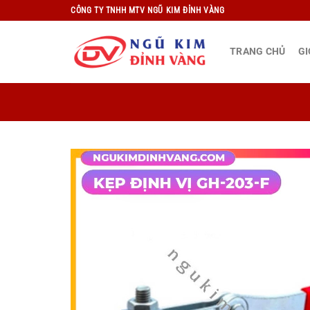
Bỏ
CÔNG TY TNHH MTV NGŨ KIM ĐỈNH VÀNG
qua
nội
TRANG CHỦ
GI
dung