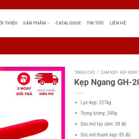
ỚI THIỆU
SẢN PHẨM
CATALOGUE
TIN TỨC
LIÊN HỆ
TRANG CHỦ
/
CAM KẸP - KẸP ĐỊNH 
Kẹp Ngang GH-2
Lực kẹp: 227kg
Trọng lượng: 340g
Góc mở tay cầm: 58 độ
Góc mở thanh kẹp: 85 độ