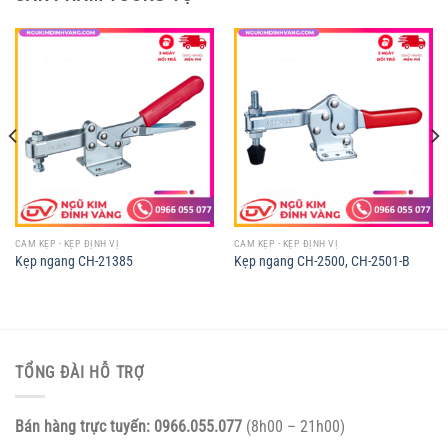
CAM KẸP - KẸP ĐỊNH VỊ
CAM KẸP - KẸP ĐỊNH VỊ
Kẹp ngang CH-21385
Kẹp ngang CH-2500, CH-2501-B
TỔNG ĐÀI HỖ TRỢ
Bán hàng trực tuyến:
0966.055.077
(8h00 – 21h00)