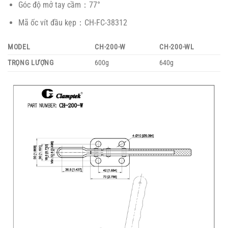
Góc độ mở tay cầm：77°
Mã ốc vít đầu kẹp：CH-FC-38312
MODEL
CH-200-W
CH-200-WL
TRỌNG LƯỢNG
600g
640g