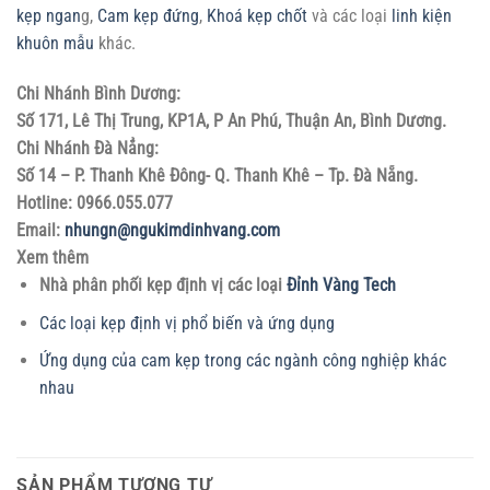
kẹp ngan
g,
Cam kẹp đứng
,
Khoá kẹp chốt
và các loại
linh kiện
khuôn mẫu
khác.
Chi Nhánh Bình Dương:
Số 171, Lê Thị Trung, KP1A, P An Phú, Thuận An, Bình Dương.
Chi Nhánh Đà Nẳng:
Số 14 – P. Thanh Khê Đông- Q. Thanh Khê – Tp. Đà Nẵng.
Hotline: 0966.055.077
Email:
nhungn@ngukimdinhvang.com
Xem thêm
Nhà phân phối kẹp định vị các loại
Đỉnh Vàng Tech
Các loại kẹp định vị phổ biến và ứng dụng
Ứng dụng của cam kẹp trong các ngành công nghiệp khác
nhau
SẢN PHẨM TƯƠNG TỰ