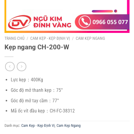
TRANG CHỦ
/
CAM KẸP - KẸP ĐỊNH VỊ
/
CAM KẸP NGANG
Kẹp ngang CH-200-W
Lực kẹp：400Kg
Góc độ mở thanh kẹp：75°
Góc độ mở tay cầm：77°
Mã ốc vít đầu kẹp：CH-FC-38312
Danh mục:
Cam Kẹp - Kẹp Định Vị
,
Cam Kẹp Ngang