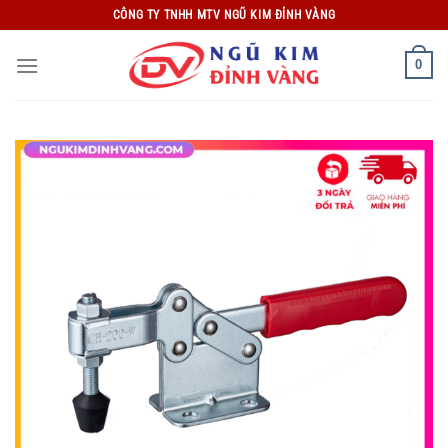
Bỏ
CÔNG TY TNHH MTV NGŨ KIM ĐỈNH VÀNG
qua
nội
0
dung