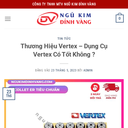
Bỏ
CÔNG TY TNHH MTV NGŨ KIM ĐỈNH VÀNG
qua
nội
0
dung
TIN TỨC
Thương Hiệu Vertex – Dụng Cụ
Vertex Có Tốt Không ?
ĐĂNG VÀO
23 THÁNG 5, 2023
BỞI
ADMIN
23
Th5