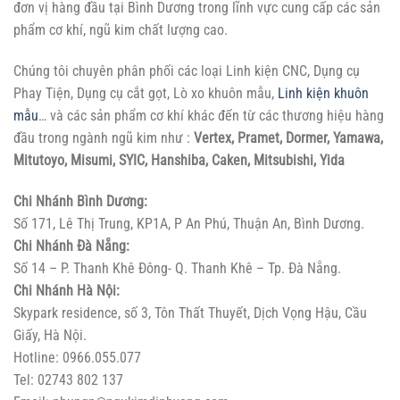
đơn vị hàng đầu tại Bình Dương trong lĩnh vực cung cấp các sản
phẩm cơ khí, ngũ kim chất lượng cao.
Chúng tôi chuyên phân phối các loại Linh kiện CNC, Dụng cụ
Phay Tiện, Dụng cụ cắt gọt, Lò xo khuôn mẫu,
Linh kiện khuôn
mẫu
… và các sản phẩm cơ khí khác đến từ các thương hiệu hàng
đầu trong ngành ngũ kim như :
Vertex, Pramet, Dormer, Yamawa,
Mitutoyo, Misumi, SYIC, Hanshiba, Caken, Mitsubishi, Yida
Chi Nhánh Bình Dương:
Số 171, Lê Thị Trung, KP1A, P An Phú, Thuận An, Bình Dương.
Chi Nhánh Đà Nẵng:
Số 14 – P. Thanh Khê Đông- Q. Thanh Khê – Tp. Đà Nẵng.
Chi Nhánh Hà Nội:
Skypark residence, số 3, Tôn Thất Thuyết, Dịch Vọng Hậu, Cầu
Giấy, Hà Nội.
Hotline: 0966.055.077
Tel: 02743 802 137