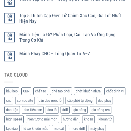
Th4
Top 5 Thước Cặp Điện Tử Chính Xác Cao, Giá Tốt Nhất
09
Th4
Hiện Nay
Mảnh Tiện Là Gì? Phân Loại, Cấu Tạo Và Ứng Dụng
09
Th4
Trong Cơ Khí
Mảnh Phay CNC – Tổng Quan Từ A–Z
09
Th4
TAG CLOUD
bầu kẹp
CBN
chế tạo
chế tạo phôi
chốt khuôn nhựa
chốt định vị
cnc
composite
cán dao móc lỗ
câp phôi tự động
dao phay
dao tiện
dao tiện cnc
doa lỗ
drill
gia công
gia công ren
high speed
hiện tượng mài mòn
hướng dẫn
khoan
khoan từ
kẹp dao
lò xo khuôn mẫu
me cắt
micro drill
máy phay