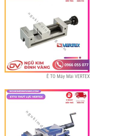
Ê TO Máy Mài VERTEX