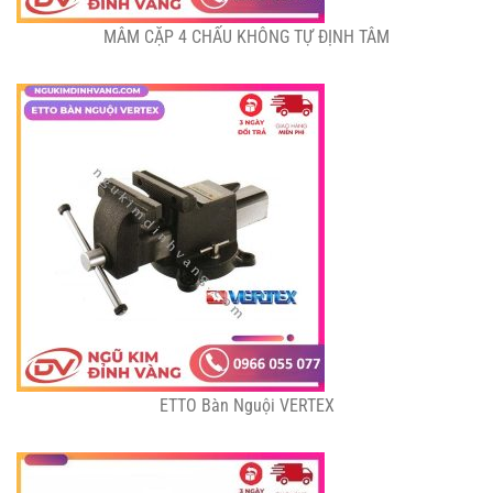
MÂM CẶP 4 CHẤU KHÔNG TỰ ĐỊNH TÂM
ETTO Bàn Nguội VERTEX