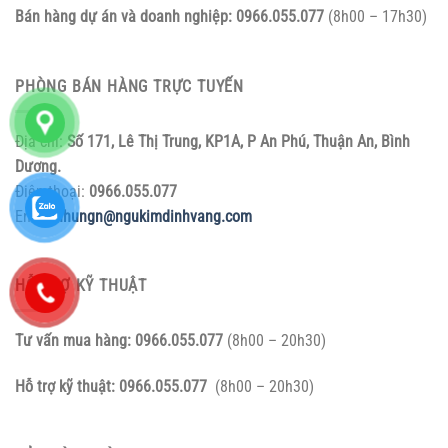
Bán hàng dự án và doanh nghiệp:
0966.055.077
(8h00 – 17h30)
PHÒNG BÁN HÀNG TRỰC TUYẾN
Địa chỉ:
Số 171, Lê Thị Trung, KP1A, P An Phú, Thuận An, Bình
Dương.
Điện thoại:
0966.055.077
Email:
nhungn@ngukimdinhvang.com
HỖ TRỢ KỸ THUẬT
Tư vấn mua hàng:
0966.055.077
(8h00 – 20h30)
Hỗ trợ kỹ thuật:
0966.055.077
(8h00 – 20h30)