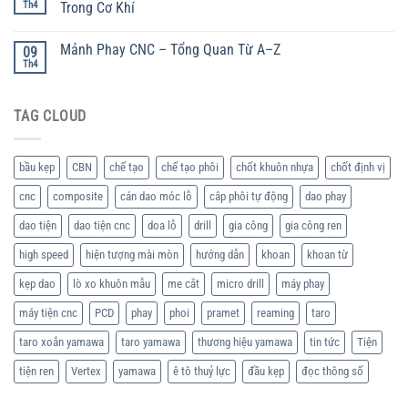
Th4
Trong Cơ Khí
Mảnh Phay CNC – Tổng Quan Từ A–Z
09
Th4
TAG CLOUD
bầu kẹp
CBN
chế tạo
chế tạo phôi
chốt khuôn nhựa
chốt định vị
cnc
composite
cán dao móc lỗ
câp phôi tự động
dao phay
dao tiện
dao tiện cnc
doa lỗ
drill
gia công
gia công ren
high speed
hiện tượng mài mòn
hướng dẫn
khoan
khoan từ
kẹp dao
lò xo khuôn mẫu
me cắt
micro drill
máy phay
máy tiện cnc
PCD
phay
phoi
pramet
reaming
taro
taro xoắn yamawa
taro yamawa
thương hiệu yamawa
tin tức
Tiện
tiện ren
Vertex
yamawa
ê tô thuỷ lực
đầu kẹp
đọc thông số