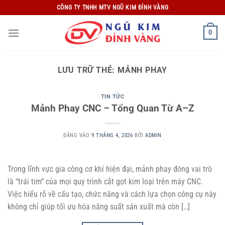
Bỏ
CÔNG TY TNHH MTV NGŨ KIM ĐỈNH VÀNG
qua
nội
0
dung
LƯU TRỮ THẺ:
MẢNH PHAY
TIN TỨC
Mảnh Phay CNC – Tổng Quan Từ A–Z
ĐĂNG VÀO
9 THÁNG 4, 2026
BỞI
ADMIN
Trong lĩnh vực gia công cơ khí hiện đại, mảnh phay đóng vai trò
là “trái tim” của mọi quy trình cắt gọt kim loại trên máy CNC.
Việc hiểu rõ về cấu tạo, chức năng và cách lựa chọn công cụ này
không chỉ giúp tối ưu hóa năng suất sản xuất mà còn […]