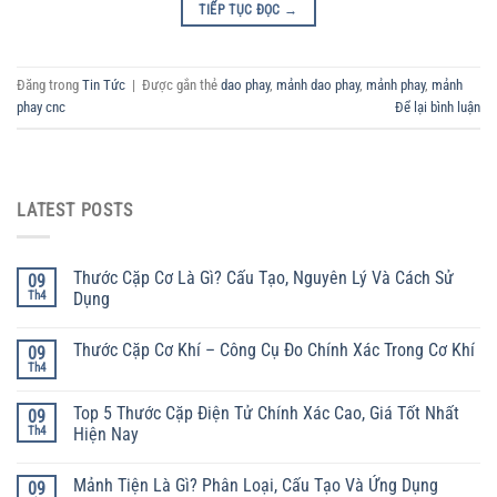
TIẾP TỤC ĐỌC
→
Đăng trong
Tin Tức
|
Được gắn thẻ
dao phay
,
mảnh dao phay
,
mảnh phay
,
mảnh
phay cnc
Để lại bình luận
LATEST POSTS
Thước Cặp Cơ Là Gì? Cấu Tạo, Nguyên Lý Và Cách Sử
09
Th4
Dụng
Thước Cặp Cơ Khí – Công Cụ Đo Chính Xác Trong Cơ Khí
09
Th4
Top 5 Thước Cặp Điện Tử Chính Xác Cao, Giá Tốt Nhất
09
Th4
Hiện Nay
Mảnh Tiện Là Gì? Phân Loại, Cấu Tạo Và Ứng Dụng
09