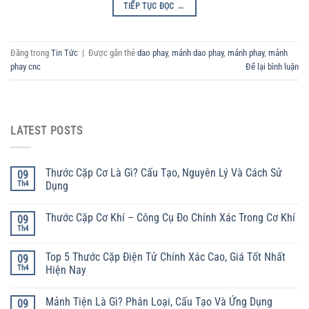
TIẾP TỤC ĐỌC
→
Đăng trong
Tin Tức
|
Được gắn thẻ
dao phay
,
mảnh dao phay
,
mảnh phay
,
mảnh
phay cnc
Để lại bình luận
LATEST POSTS
Thước Cặp Cơ Là Gì? Cấu Tạo, Nguyên Lý Và Cách Sử
09
Th4
Dụng
Thước Cặp Cơ Khí – Công Cụ Đo Chính Xác Trong Cơ Khí
09
Th4
Top 5 Thước Cặp Điện Tử Chính Xác Cao, Giá Tốt Nhất
09
Th4
Hiện Nay
Mảnh Tiện Là Gì? Phân Loại, Cấu Tạo Và Ứng Dụng
09