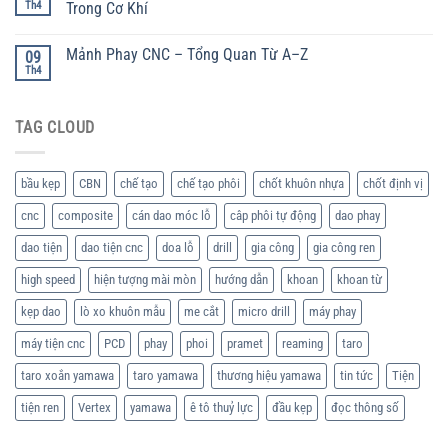
Th4
Trong Cơ Khí
Mảnh Phay CNC – Tổng Quan Từ A–Z
09
Th4
TAG CLOUD
bầu kẹp
CBN
chế tạo
chế tạo phôi
chốt khuôn nhựa
chốt định vị
cnc
composite
cán dao móc lỗ
câp phôi tự động
dao phay
dao tiện
dao tiện cnc
doa lỗ
drill
gia công
gia công ren
high speed
hiện tượng mài mòn
hướng dẫn
khoan
khoan từ
kẹp dao
lò xo khuôn mẫu
me cắt
micro drill
máy phay
máy tiện cnc
PCD
phay
phoi
pramet
reaming
taro
taro xoắn yamawa
taro yamawa
thương hiệu yamawa
tin tức
Tiện
tiện ren
Vertex
yamawa
ê tô thuỷ lực
đầu kẹp
đọc thông số