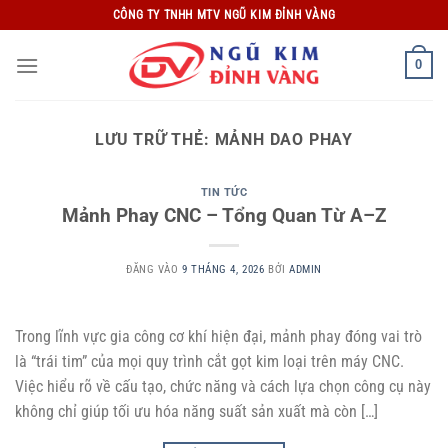
Bỏ
CÔNG TY TNHH MTV NGŨ KIM ĐỈNH VÀNG
qua
nội
0
dung
LƯU TRỮ THẺ:
MẢNH DAO PHAY
TIN TỨC
Mảnh Phay CNC – Tổng Quan Từ A–Z
ĐĂNG VÀO
9 THÁNG 4, 2026
BỞI
ADMIN
Trong lĩnh vực gia công cơ khí hiện đại, mảnh phay đóng vai trò
là “trái tim” của mọi quy trình cắt gọt kim loại trên máy CNC.
Việc hiểu rõ về cấu tạo, chức năng và cách lựa chọn công cụ này
không chỉ giúp tối ưu hóa năng suất sản xuất mà còn […]