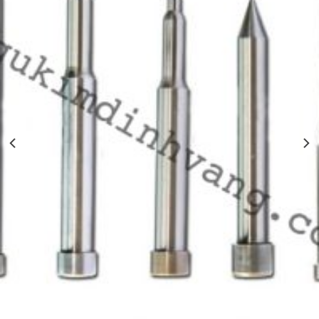
Ty Đục SKD11 – Pin Đục Khuôn Dập