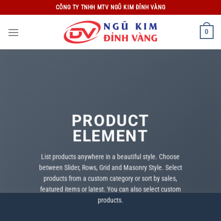
Bỏ
CÔNG TY TNHH MTV NGŨ KIM ĐỈNH VÀNG
qua
nội
0
dung
PRODUCT
ELEMENT
List products anywhere in a beautiful style. Choose
between Slider, Rows, Grid and Masonry Style. Select
products from a custom category or sort by sales,
featured items or latest. You can also select custom
products.