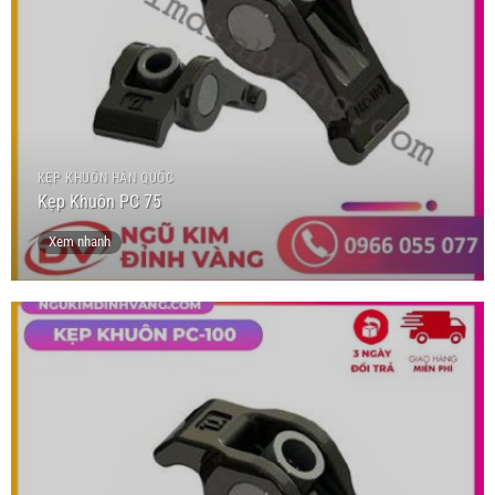
KẸP KHUÔN HÀN QUỐC
Kẹp Khuôn PC 75
Xem nhanh