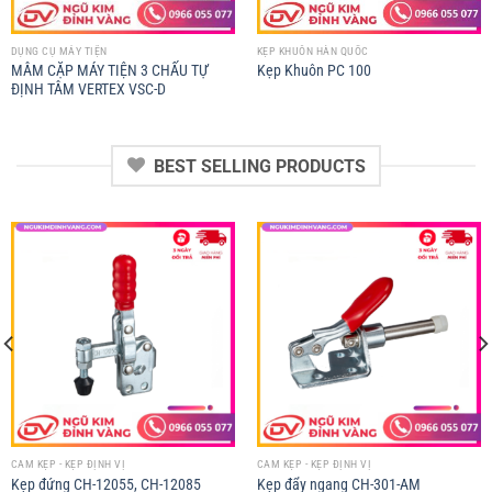
DỤNG CỤ MÁY TIỆN
KẸP KHUÔN HÀN QUỐC
MÂM CẶP MÁY TIỆN 3 CHẤU TỰ
Kẹp Khuôn PC 100
ĐỊNH TÂM VERTEX VSC-D
BEST SELLING PRODUCTS
CAM KẸP - KẸP ĐỊNH VỊ
CAM KẸP - KẸP ĐỊNH VỊ
Kẹp đứng CH-12055, CH-12085
Kẹp đẩy ngang CH-301-AM