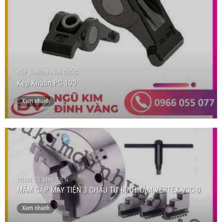
KẸP KHUÔN HÀN QUỐC
Kẹp Khuôn PC 100
Xem nhanh
DỤNG CỤ MÁY TIỆN
MÂM CẶP MÁY TIỆN 3 CHẤU TỰ ĐỊNH TÂM VERTEX VSC-D
Xem nhanh