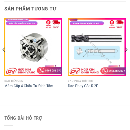
SẢN PHẨM TƯƠNG TỰ
DAO TIỆN CNC
DAO PHAY HỢP KIM
Mâm Cặp 4 Chấu Tự Định Tâm
Dao Phay Góc R 2F
TỔNG ĐÀI HỖ TRỢ