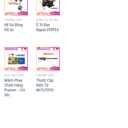
THƯƠNG HIỆU
DỤNG CỤ GÁ KẸP
Đế Gá Đồng
Ê Tô Bàn
Hồ So
Nguội VERTEX
DAO PHAY HỢP KIM
THƯƠNG HIỆU
Mảnh Phay
Thước Cặp
Chính Hãng
Điện Tử
Pramet – CH
MITUTOYO
Séc