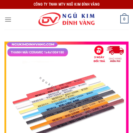
Bỏ
CÔNG TY TNHH MTV NGŨ KIM ĐỈNH VÀNG
qua
nội
0
dung