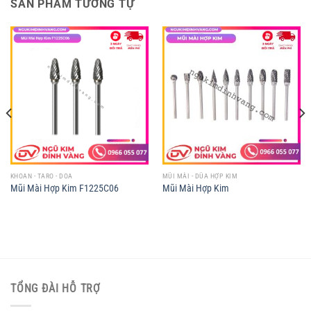
SẢN PHẨM TƯƠNG TỰ
KHOAN - TARO - DOA
MŨI MÀI - DŨA HỢP KIM
Mũi Mài Hợp Kim F1225C06
Mũi Mài Hợp Kim
TỔNG ĐÀI HỖ TRỢ