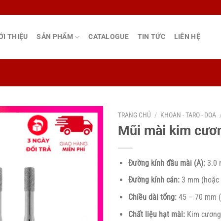
ỚI THIỆU
SẢN PHẨM
CATALOGUE
TIN TỨC
LIÊN HỆ
TRANG CHỦ
/
KHOAN - TARO - DOA
Mũi mài kim cươ
Đường kính đầu mài (A):
3.0
Đường kính cán:
3 mm (hoặc 
Chiều dài tổng:
45 – 70 mm (
Chất liệu hạt mài:
Kim cương 