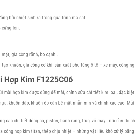
ởng bởi nhiệt sinh ra trong quá trình ma sát.
ộ cứng lớn.
ề mặt, gia công rãnh, bo cạnh…
tạo khuôn, gia công cơ khí, sản xuất phụ tùng ô tô – xe máy, công n
ài Hợp Kim F1225C06
mũi mài hợp kim được dùng để mài, chỉnh sửa chi tiết kim loại, đặc bi
ựa, khuôn dập, khuôn ép cần bề mặt nhẵn mịn và chính xác cao. Mũi
ng các chi tiết động cơ, piston, bánh răng, trục, vỏ máy… nơi cần độ c
a công hợp kim titan, thép chịu nhiệt – những vật liệu khó xử lý bằn