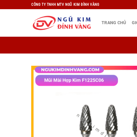
Bỏ
CÔNG TY TNHH MTV NGŨ KIM ĐỈNH VÀNG
qua
nội
TRANG CHỦ
GI
dung