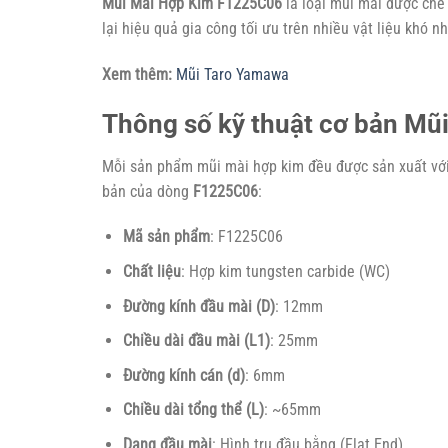
Mũi Mài Hợp Kim F1225C06
là loại mũi mài được chế
lại hiệu quả gia công tối ưu trên nhiều vật liệu khó 
Xem thêm:
Mũi Taro Yamawa
Thông số kỹ thuật cơ bản M
Mỗi sản phẩm mũi mài hợp kim đều được sản xuất với 
bản của dòng
F1225C06
:
Mã sản phẩm
: F1225C06
Chất liệu
: Hợp kim tungsten carbide (WC)
Đường kính đầu mài (D)
: 12mm
Chiều dài đầu mài (L1)
: 25mm
Đường kính cán (d)
: 6mm
Chiều dài tổng thể (L)
: ~65mm
Dạng đầu mài
: Hình trụ đầu bằng (Flat End)