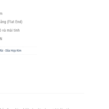
mm
bằng (Flat End)
ô và mài tinh
IN
ài - Dũa Hợp Kim