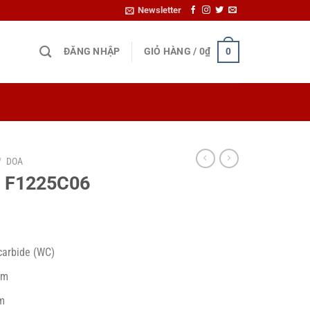
Newsletter
ĐĂNG NHẬP
GIỎ HÀNG /
0
₫
0
/
DOA
m F1225C06
carbide (WC)
mm
m