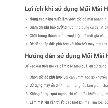
Lợi ích khi sử dụng Mũi Mài
Nâng cao năng suất làm việc
: tốc độ mài nhanh, ti
Giảm chi phí bảo dưỡng
: tuổi thọ dụng cụ dài, ít p
Chất lượng thành phẩm vượt trội
: bề mặt gia công
Dễ dàng lắp đặt
: phù hợp với hầu hết máy mài ta
Hướng dẫn sử dụng Mũi Mài 
Để kéo dài tuổi thọ và đảm bảo hiệu quả khi sử dụng 
Chọn tốc độ phù hợp
: với cán 6mm, tốc độ khuyến
Sử dụng máy ổn định
: tránh rung lắc làm giảm ch
Không ép lực quá mạnh
: chỉ cần điều khiển nhẹ n
Làm mát khi cần thiết
: đặc biệt khi mài kim loại c