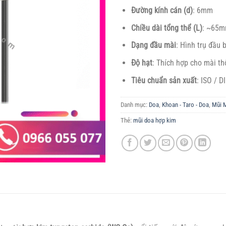
Đường kính cán (d)
: 6mm
Chiều dài tổng thể (L)
: ~65
Dạng đầu mài
: Hình trụ đầu 
Độ hạt
: Thích hợp cho mài th
Tiêu chuẩn sản xuất
: ISO / D
Danh mục:
Doa
,
Khoan - Taro - Doa
,
Mũi M
Thẻ:
mũi doa hợp kim