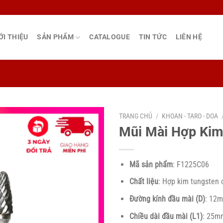
ỚI THIỆU
SẢN PHẨM
CATALOGUE
TIN TỨC
LIÊN HỆ
TRANG CHỦ
/
KHOAN - TARO - DOA
Mũi Mài Hợp Ki
Mã sản phẩm
: F1225C06
Chất liệu
: Hợp kim tungsten 
Đường kính đầu mài (D)
: 12
Chiều dài đầu mài (L1)
: 25m