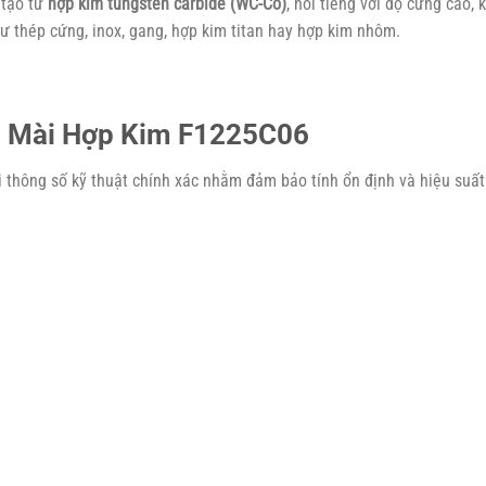
 tạo từ
hợp kim tungsten carbide (WC-Co)
, nổi tiếng với độ cứng cao,
như thép cứng, inox, gang, hợp kim titan hay hợp kim nhôm.
ũi Mài Hợp Kim F1225C06
thông số kỹ thuật chính xác nhằm đảm bảo tính ổn định và hiệu suất 