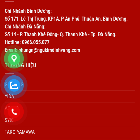
Chi Nhánh Bình Dương:
Số 171, Lê Thị Trung, KP1A, P An Phú, Thuận An, Bình Dương.
Chi Nhánh Đà Nẳng:
Số 14 - P. Thanh Khê Đông- Q. Thanh Khê - Tp. Đà Nẵng.
Hotline: 0966.055.077
Email: nhungn@ngukimdinhvang.com
THƯƠNG HIỆU
GUHRING
YIDA
ACCUD
SYIC
TARO YAMAWA