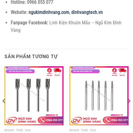
Hotline:
0966 055 077
Website:
ngukimdinhvang.com
,
dinhvangtech.vn
Fanpage Facebook:
Linh Kiện Khuôn Mẫu – Ngũ Kim Đỉnh
Vàng
SẢN PHẨM TƯƠNG TỰ
KHOAN - TARO - DOA
KHOAN - TARO - DOA