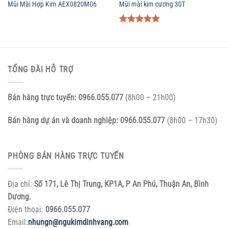
Mũi Mài Hợp Kim AEX0820M06
Mũi mài kim cương 30T
Được xếp
hạng
5.00
5 sao
TỔNG ĐÀI HỖ TRỢ
Bán hàng trực tuyến:
0966.055.077
(8h00 – 21h00)
Bán hàng dự án và doanh nghiệp:
0966.055.077
(8h00 – 17h30)
PHÒNG BÁN HÀNG TRỰC TUYẾN
Địa chỉ:
Số 171, Lê Thị Trung, KP1A, P An Phú, Thuận An, Bình
Dương.
Điện thoại:
0966.055.077
Email:
nhungn@ngukimdinhvang.com