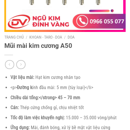
TRANG CHỦ
/
KHOAN - TARO - DOA
/
DOA
Mũi mài kim cương A50
Vật liệu mài:
Hạt kim cương nhân tạo
<p>
Đường k
ính đầu mài: 5 mm (tùy loại)</li>
Chiều dài tổng:</strong> 45 – 70 mm
Cán:
Thép cứng chống gỉ, chịu nhiệt tốt
Tốc độ làm việc khuyến nghị:
15.000 – 35.000 vòng/phút
Ứng dụng:
Mài, đánh bóng, xử lý bề mặt vật liệu cứng