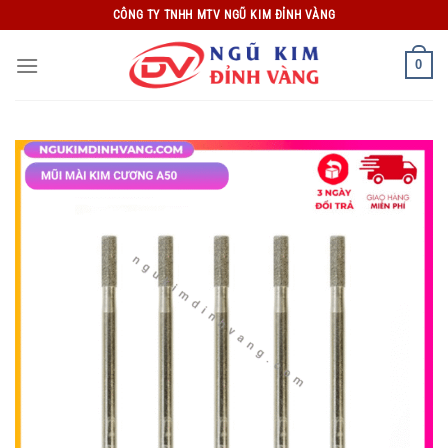
Bỏ
CÔNG TY TNHH MTV NGŨ KIM ĐỈNH VÀNG
qua
nội
0
dung