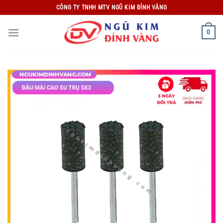
Bỏ
CÔNG TY TNHH MTV NGŨ KIM ĐỈNH VÀNG
qua
nội
0
dung