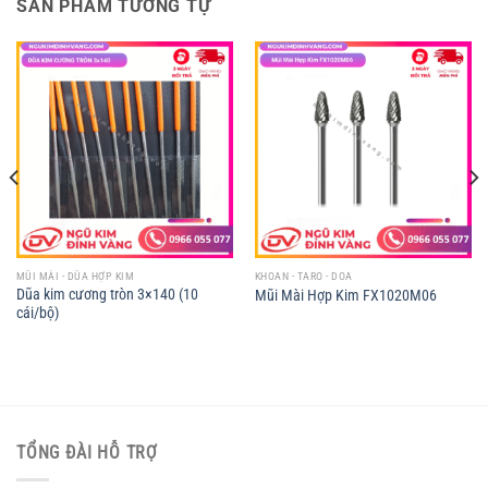
SẢN PHẨM TƯƠNG TỰ
MŨI MÀI - DŨA HỢP KIM
KHOAN - TARO - DOA
Dũa kim cương tròn 3×140 (10
Mũi Mài Hợp Kim FX1020M06
cái/bộ)
TỔNG ĐÀI HỖ TRỢ