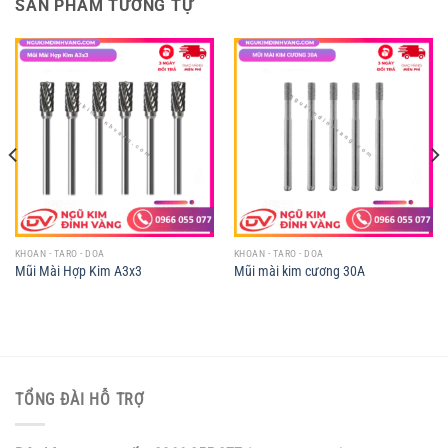
SẢN PHẨM TƯƠNG TỰ
KHOAN - TARO - DOA
KHOAN - TARO - DOA
Mũi Mài Hợp Kim A3x3
Mũi mài kim cương 30A
TỔNG ĐÀI HỖ TRỢ