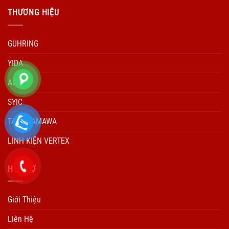
THƯƠNG HIỆU
GUHRING
YIDA
ACCUD
SYIC
TARO YAMAWA
LINH KIỆN VERTEX
HÕ TRỢ
Giới Thiệu
Liên Hệ