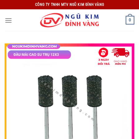
Bỏ
CÔNG TY TNHH MTV NGŨ KIM ĐỈNH VÀNG
qua
nội
0
dung