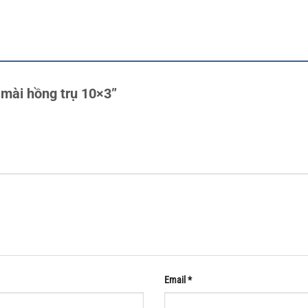
 mài hồng trụ 10×3”
Email
*