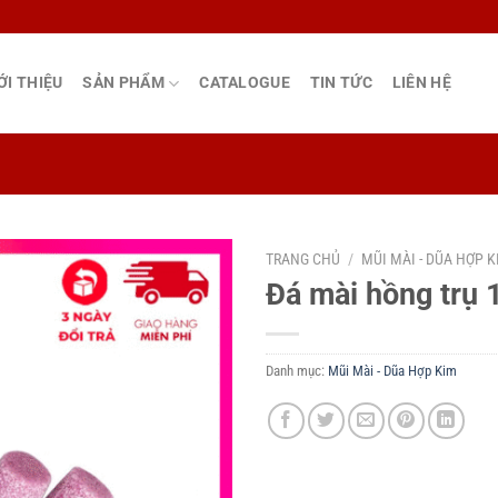
ỚI THIỆU
SẢN PHẨM
CATALOGUE
TIN TỨC
LIÊN HỆ
TRANG CHỦ
/
MŨI MÀI - DŨA HỢP 
Đá mài hồng trụ 
Danh mục:
Mũi Mài - Dũa Hợp Kim