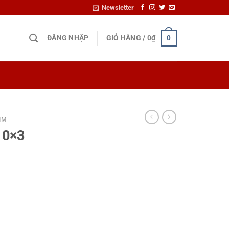
Newsletter
ĐĂNG NHẬP
GIỎ HÀNG /
0
₫
0
KIM
10×3