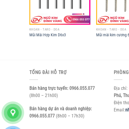
KHOAN - TARO - DOA
KHOAN - TARO - DOA
Mũi Mài Hợp Kim D6x3
Mũi mài kim cương 
TỔNG ĐÀI HỖ TRỢ
PHÒNG
Bán hàng trực tuyến:
0966.055.077
Địa chỉ:
(8h00 – 21h00)
Phú, Th
Điện th
Bán hàng dự án và doanh nghiệp:
Email:
n
0966.055.077
(8h00 – 17h30)