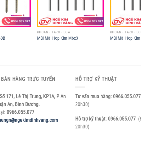
KHOAN - TARO - DOA
KHOAN - TARO - D
60B
Mũi Mài Hợp Kim M6x3
Mũi Mài Hợp Kim
 BÁN HÀNG TRỰC TUYẾN
HỖ TRỢ KỸ THUẬT
Số 171, Lê Thị Trung, KP1A, P An
Tư vấn mua hàng:
0966.055.077
uận An, Bình Dương.
20h30)
oại:
0966.055.077
Hỗ trợ kỹ thuật:
0966.055.077
(
hungn@ngukimdinhvang.com
20h30)