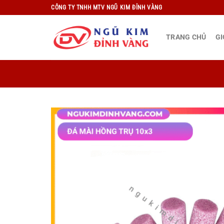
Bỏ
CÔNG TY TNHH MTV NGŨ KIM ĐỈNH VÀNG
qua
nội
TRANG CHỦ
GI
dung