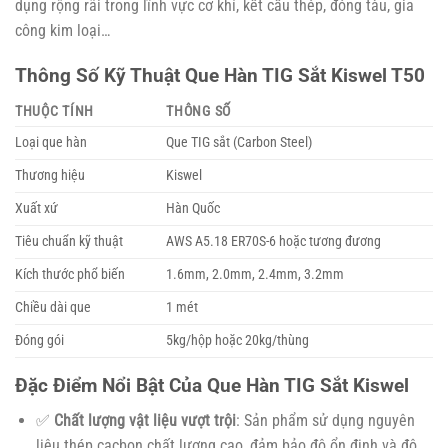
dụng rộng rãi trong lĩnh vực cơ khí, kết cấu thép, đóng tàu, gia
công kim loại…
Thông Số Kỹ Thuật Que Hàn TIG Sắt Kiswel T50
THUỘC TÍNH
THÔNG SỐ
Loại que hàn
Que TIG sắt (Carbon Steel)
Thương hiệu
Kiswel
Xuất xứ
Hàn Quốc
Tiêu chuẩn kỹ thuật
AWS A5.18 ER70S-6 hoặc tương đương
Kích thước phổ biến
1.6mm, 2.0mm, 2.4mm, 3.2mm
Chiều dài que
1 mét
Đóng gói
5kg/hộp hoặc 20kg/thùng
Đặc Điểm Nổi Bật Của Que Hàn TIG Sắt Kiswel
✅
Chất lượng vật liệu vượt trội
: Sản phẩm sử dụng nguyên
liệu thép cacbon chất lượng cao, đảm bảo độ ổn định và độ