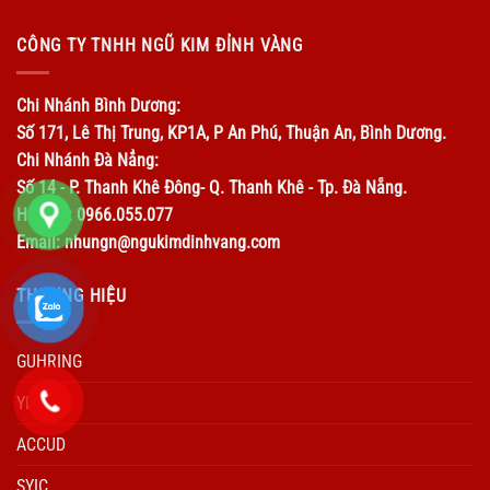
CÔNG TY TNHH NGŨ KIM ĐỈNH VÀNG
Chi Nhánh Bình Dương:
Số 171, Lê Thị Trung, KP1A, P An Phú, Thuận An, Bình Dương.
Chi Nhánh Đà Nẳng:
Số 14 - P. Thanh Khê Đông- Q. Thanh Khê - Tp. Đà Nẵng.
Hotline: 0966.055.077
Email: nhungn@ngukimdinhvang.com
THƯƠNG HIỆU
GUHRING
YIDA
ACCUD
SYIC