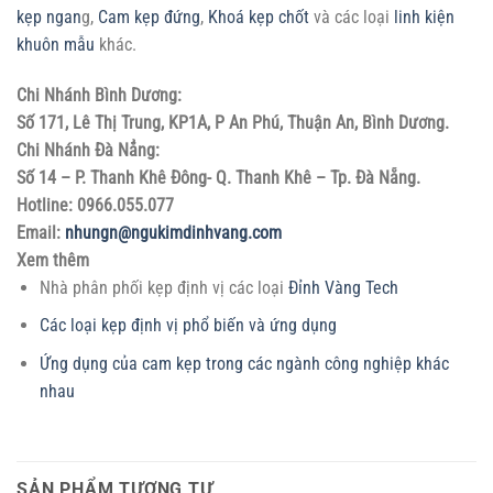
kẹp ngan
g,
Cam kẹp đứng
,
Khoá kẹp chốt
và các loại
linh kiện
khuôn mẫu
khác.
Chi Nhánh Bình Dương:
Số 171, Lê Thị Trung, KP1A, P An Phú, Thuận An, Bình Dương.
Chi Nhánh Đà Nẳng:
Số 14 – P. Thanh Khê Đông- Q. Thanh Khê – Tp. Đà Nẵng.
Hotline: 0966.055.077
Email:
nhungn@ngukimdinhvang.com
Xem thêm
Nhà phân phối kẹp định vị các loại
Đỉnh Vàng Tech
Các loại kẹp định vị phổ biến và ứng dụng
Ứng dụng của cam kẹp trong các ngành công nghiệp khác
nhau
SẢN PHẨM TƯƠNG TỰ