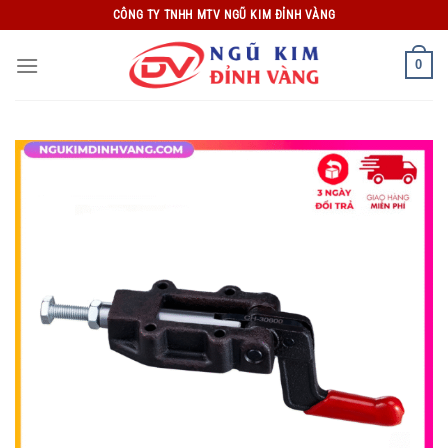
Bỏ
CÔNG TY TNHH MTV NGŨ KIM ĐỈNH VÀNG
qua
nội
0
dung