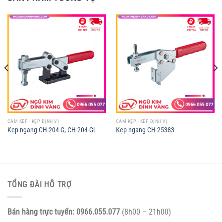
CAM KẸP - KẸP ĐỊNH VỊ
CAM KẸP - KẸP ĐỊNH VỊ
Kẹp ngang CH-204-G, CH-204-GL
Kẹp ngang CH-25383
TỔNG ĐÀI HỖ TRỢ
Bán hàng trực tuyến:
0966.055.077
(8h00 – 21h00)