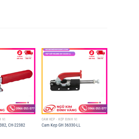
H VỊ
CAM KẸP - KẸP ĐỊNH VỊ
382, CH-22382
Cam Kẹp GH 36330-LL