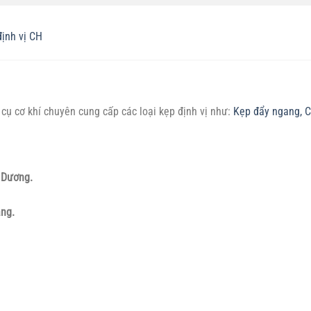
định vị CH
cụ cơ khí chuyên cung cấp các loại kẹp định vị như:
Kẹp đẩy ngang,
C
h Dương.
ẵng.
h