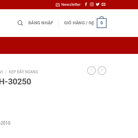
Newsletter
ĐĂNG NHẬP
GIỎ HÀNG /
0
₫
0
VỊ
/
KẸP ĐẨY NGANG
CH-30250
62010