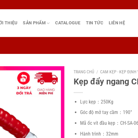
ỚI THIỆU
SẢN PHẨM
CATALOGUE
TIN TỨC
LIÊN HỆ
TRANG CHỦ
/
CAM KẸP - KẸP ĐỊNH 
Kẹp đẩy ngang 
Lực kẹp：250Kg
Góc độ mở tay cầm：190°
Mã ốc vít đầu kẹp：CH-SA-0
Hành trình：32mm