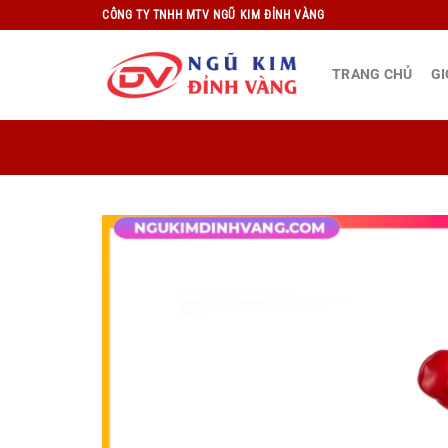
Bỏ
CÔNG TY TNHH MTV NGŨ KIM ĐỈNH VÀNG
qua
nội
TRANG CHỦ
GI
dung