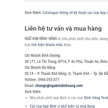
Xem thêm:
Catalogue thông số kỹ thuật các loại kẹp 
Liên hệ tư vấn và mua hàng
NGŨ KIM ĐỈNH VÀNG
là nhà phân phối phụ kiện, dụng 
loại
linh kiện khuôn mẫu
khác.
Chi Nhánh Bình Dương:
Số 171, Lê Thị Trung, KP1A, P An Phú, Thuận An, Bìn
Chi Nhánh Đà Nẳng:
Số 14 – P. Thanh Khê Đông- Q. Thanh Khê – Tp. Đà N
Hotline: 0966.055.077
Email:
nhungn@ngukimdinhvang.com
Xem thêm
Nhà phân phối kẹp định vị các loại
Đỉnh Vàng Tec
Các loại kẹp định vị phổ biến và ứng dụng