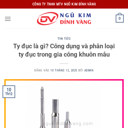
Bỏ
CÔNG TY TNHH MTV NGŨ KIM ĐỈNH VÀNG
qua
nội
0
dung
TIN TỨC
Ty đục là gì? Công dụng và phân loại
ty đục trong gia công khuôn mẫu
ĐĂNG VÀO
10 THÁNG 12, 2025
BỞI
ADMIN
10
Th12