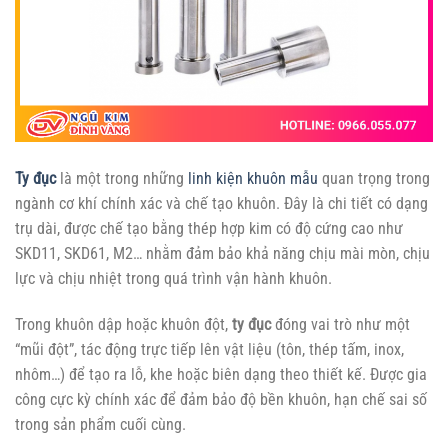
Ty đục
là một trong những
linh kiện khuôn mẫu
quan trọng trong
ngành cơ khí chính xác và chế tạo khuôn. Đây là chi tiết có dạng
trụ dài, được chế tạo bằng thép hợp kim có độ cứng cao như
SKD11, SKD61, M2… nhằm đảm bảo khả năng chịu mài mòn, chịu
lực và chịu nhiệt trong quá trình vận hành khuôn.
Trong khuôn dập hoặc khuôn đột,
ty đục
đóng vai trò như một
“mũi đột”, tác động trực tiếp lên vật liệu (tôn, thép tấm, inox,
nhôm…) để tạo ra lỗ, khe hoặc biên dạng theo thiết kế. Được gia
công cực kỳ chính xác để đảm bảo độ bền khuôn, hạn chế sai số
trong sản phẩm cuối cùng.