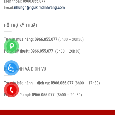
Điện thoại:
0966.055.077
Email:
nhungn@ngukimdinhvang.com
HỖ TRỢ KỸ THUẬT
Tư vấn mua hàng:
0966.055.077
(8h00 – 20h30)
Hỗ trợ kỹ thuật:
0966.055.077
(8h00 – 20h30)
BẢO HÀNH VÀ DỊCH VỤ
Tra cứu bảo hành – dịch vụ:
0966.055.077
(8h00 – 17h30)
Góp ý, khiếu nại:
0966.055.077
(8h00 – 20h30)