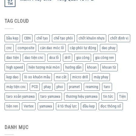
Th4
TAG CLOUD
bầu kẹp
CBN
chế tạo
chế tạo phôi
chốt khuôn nhựa
chốt định vị
cnc
composite
cán dao móc lỗ
câp phôi tự động
dao phay
dao tiện
dao tiện cnc
doa lỗ
drill
gia công
gia công ren
high speed
hiện tượng mài mòn
hướng dẫn
khoan
khoan từ
kẹp dao
lò xo khuôn mẫu
me cắt
micro drill
máy phay
máy tiện cnc
PCD
phay
phoi
pramet
reaming
taro
taro xoắn yamawa
taro yamawa
thương hiệu yamawa
tin tức
Tiện
tiện ren
Vertex
yamawa
ê tô thuỷ lực
đầu kẹp
đọc thông số
DANH MỤC