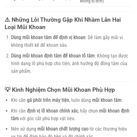
không bị lệch)
⚠️ Những Lỗi Thường Gặp Khi Nhầm Lẫn Hai
Loại Mũi Khoan
Dùng mũi khoan tâm để định vị khoan
: Dễ làm gãy mũi vì
không thiết kế để khoan sâu.
Dùng mũi khoan định tâm để khoan lỗ tâm
: Không tạo được
hình dạng lỗ phù hợp cho tiện, ảnh hưởng độ đồng tâm của
sản phẩm.
💡 Kinh Nghiệm Chọn Mũi Khoan Phù Hợp
Khi cần
gá phôi trên máy tiện
, luôn dùng
mũi khoan tâm
.
Khi cần
định vị lỗ khoan chính xác
, hãy chọn
mũi khoan định
tâm
với góc cắt phù hợp vật liệu.
Nên sử dụng
mũi khoan chất lượng cao
từ các thương hiệu
uy tín để đảm bảo độ bền và độ chính xác.