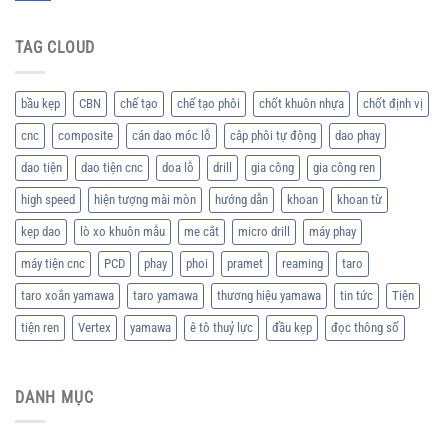
TAG CLOUD
bầu kẹp
CBN
chế tạo
chế tạo phôi
chốt khuôn nhựa
chốt định vị
cnc
composite
cán dao móc lỗ
câp phôi tự động
dao phay
dao tiện
dao tiện cnc
doa lỗ
drill
gia công
gia công ren
high speed
hiện tượng mài mòn
hướng dẫn
khoan
khoan từ
kẹp dao
lò xo khuôn mẫu
me cắt
micro drill
máy phay
máy tiện cnc
PCD
phay
phoi
pramet
reaming
taro
taro xoắn yamawa
taro yamawa
thương hiệu yamawa
tin tức
Tiện
tiện ren
Vertex
yamawa
ê tô thuỷ lực
đầu kẹp
đọc thông số
DANH MỤC