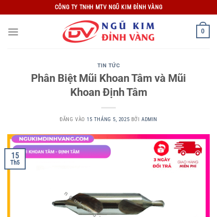
Bỏ
CÔNG TY TNHH MTV NGŨ KIM ĐỈNH VÀNG
qua
nội
0
dung
TIN TỨC
Phân Biệt Mũi Khoan Tâm và Mũi
Khoan Định Tâm
ĐĂNG VÀO
15 THÁNG 5, 2025
BỞI
ADMIN
15
Th5