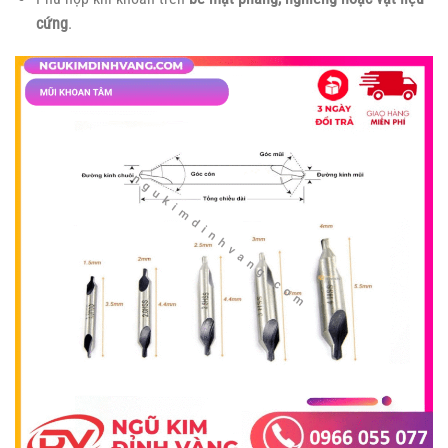
cứng
.