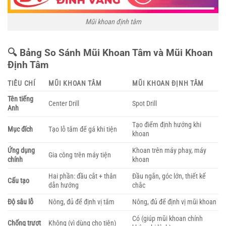
Mũi khoan định tâm
🔍 Bảng So Sánh Mũi Khoan Tâm và Mũi Khoan
Định Tâm
TIÊU CHÍ
MŨI KHOAN TÂM
MŨI KHOAN ĐỊNH TÂM
Tên tiếng
Center Drill
Spot Drill
Anh
Tạo điểm định hướng khi
Mục đích
Tạo lỗ tâm để gá khi tiện
khoan
Ứng dụng
Khoan trên máy phay, máy
Gia công trên máy tiện
chính
khoan
Hai phần: đầu cắt + thân
Đầu ngắn, góc lớn, thiết kế
Cấu tạo
dẫn hướng
chắc
Độ sâu lỗ
Nông, đủ để định vị tâm
Nông, đủ để định vị mũi khoan
Có (giúp mũi khoan chính
Chống trượt
Không (vì dùng cho tiện)