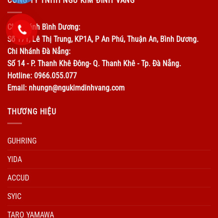
CÔNG TY TNHH NGŨ KIM ĐỈNH VÀNG
Chi Nhánh Bình Dương:
Số 171, Lê Thị Trung, KP1A, P An Phú, Thuận An, Bình Dương.
Chi Nhánh Đà Nẳng:
Số 14 - P. Thanh Khê Đông- Q. Thanh Khê - Tp. Đà Nẵng.
Hotline: 0966.055.077
Email: nhungn@ngukimdinhvang.com
THƯƠNG HIỆU
GUHRING
YIDA
ACCUD
SYIC
TARO YAMAWA