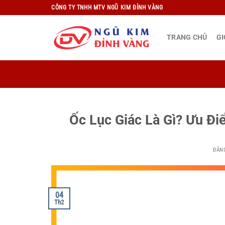
Bỏ
CÔNG TY TNHH MTV NGŨ KIM ĐỈNH VÀNG
qua
nội
TRANG CHỦ
GI
dung
Ốc Lục Giác Là Gì? Ưu Đ
ĐĂN
04
Th2