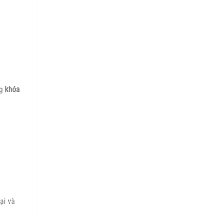
ng
khóa
ại và