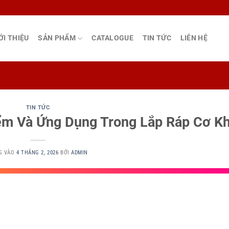
ỚI THIỆU
SẢN PHẨM
CATALOGUE
TIN TỨC
LIÊN HỆ
TIN TỨC
iểm Và Ứng Dụng Trong Lắp Ráp Cơ Kh
G VÀO
4 THÁNG 2, 2026
BỞI
ADMIN