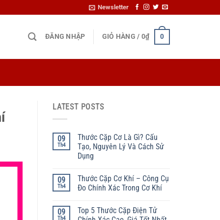
Newsletter
ĐĂNG NHẬP
GIỎ HÀNG /
0
₫
0
LATEST POSTS
í
Thước Cặp Cơ Là Gì? Cấu
09
Th4
Tạo, Nguyên Lý Và Cách Sử
Dụng
Thước Cặp Cơ Khí – Công Cụ
09
Th4
Đo Chính Xác Trong Cơ Khí
Top 5 Thước Cặp Điện Tử
09
Th4
Chính Xác Cao, Giá Tốt Nhất