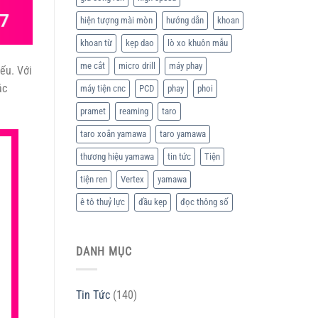
hiện tượng mài mòn
hướng dẫn
khoan
khoan từ
kẹp dao
lò xo khuôn mẫu
me cắt
micro drill
máy phay
iếu. Với
ác
máy tiện cnc
PCD
phay
phoi
pramet
reaming
taro
taro xoắn yamawa
taro yamawa
thương hiệu yamawa
tin tức
Tiện
tiện ren
Vertex
yamawa
ê tô thuỷ lực
đầu kẹp
đọc thông số
DANH MỤC
Tin Tức
(140)