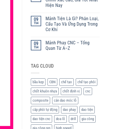
Hiện Nay
Mảnh Tiện Là Gì? Phân Loại,
09
Th4
Cấu Tạo Và Ứng Dụng Trong
Cơ Khí
Mảnh Phay CNC – Tổng
09
Th4
Quan Từ A–Z
TAG CLOUD
bầu kẹp
CBN
chế tạo
chế tạo phôi
chốt khuôn nhựa
chốt định vị
cnc
composite
cán dao móc lỗ
câp phôi tự động
dao phay
dao tiện
dao tiện cnc
doa lỗ
drill
gia công
gia công ren
high speed