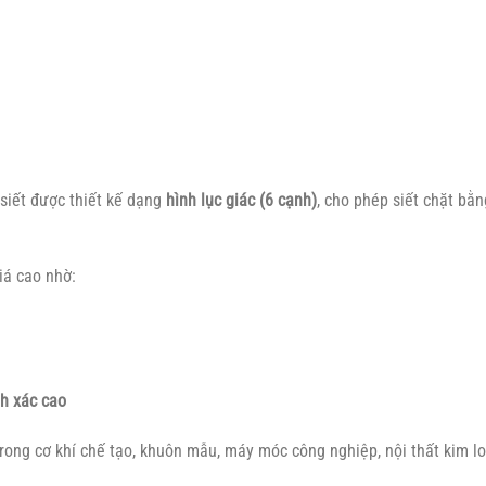
 siết được thiết kế dạng
hình lục giác (6 cạnh)
, cho phép siết chặt bằ
iá cao nhờ:
nh xác cao
trong cơ khí chế tạo, khuôn mẫu, máy móc công nghiệp, nội thất kim lo