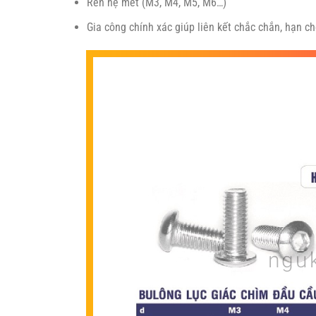
Ren hệ mét (M3, M4, M5, M6…)
Gia công chính xác giúp liên kết chắc chắn, hạn ch