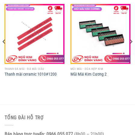
THANH ĐÁ MÀI - ĐÁ MÀI DẦU
MŨI MÀI - DŨA HỢP KIM
Thanh mài ceramic 1010#1200
Mũi Mài Kim Cương 2
TỔNG ĐÀI HỖ TRỢ
Bán hàng trực tuyến:
0966.055.077
(8h00 – 21h00)