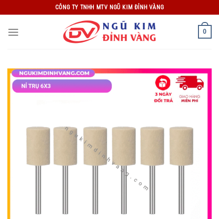
Bỏ
CÔNG TY TNHH MTV NGŨ KIM ĐỈNH VÀNG
qua
nội
0
dung